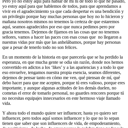
Pero yo no estoy aquí para hablar de mí ni de todo lo que he pasado,
yo estoy aquí para que hablemos de todos, para que aprendamos a
vivir en el agradecimiento ya que cada despertar es una bendición y
un privilegio porque hay muchas personas que hoy no lo hicieron y
mañana nosotros mismos no tenemos la certeza de que estaremos
aquí, seamos agradecidos por eso que nunca pedimos pero por
gracia tenemos. Dejemos de fijarnos en las cosas que no tenemos
señores, vamos a hacer las paces con esas cosas que no llegaron a
nuestras vidas por más que las anhelábamos, porque hay personas
que a pesar de tenerlo todo no son felices.
En un momento de la historia en que parecería que se ha perdido la
esperanza, en que mucha gente se odia sin razón, donde nos hemos
convertido en adictos a los ‘likes’ y a las apariencias y a todo lo que
eso envuelve, tengamos nuestra propia esencia, seamos diferentes,
dejemos de pensar tanto en cómo me ven, qué piensan de mí, qué
debo hacer para que me acepten, porque tú eres valioso, porque eres
importante, y aunque algunas actitudes de los demás duelen, no
cometas el error de tomarlo personal, no guardes rencores porque tú
no necesitas equipajes innecesarios en este hermoso viaje llamado
vida.
Y ahora todo el mundo quiere ser influencer, hasta yo quiero ser
influencer, pero todos aquí somos influencer y lo que no lo sepan
tienen que saber que son influencers de vida, de empoderamiento,