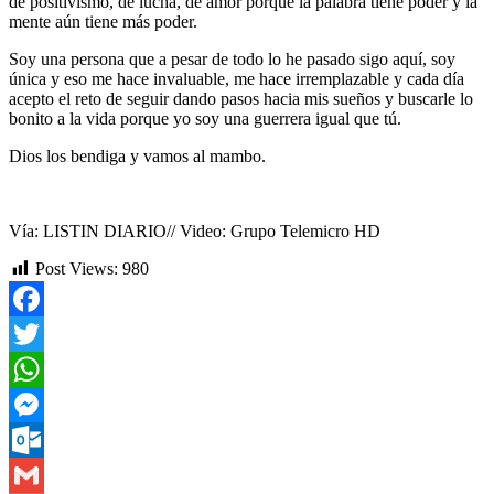
de positivismo, de lucha, de amor porque la palabra tiene poder y la
mente aún tiene más poder.
Soy una persona que a pesar de todo lo he pasado sigo aquí, soy
única y eso me hace invaluable, me hace irremplazable y cada día
acepto el reto de seguir dando pasos hacia mis sueños y buscarle lo
bonito a la vida porque yo soy una guerrera igual que tú.
Dios los bendiga y vamos al mambo.
Vía: LISTIN DIARIO// Video: Grupo Telemicro HD
Post Views:
980
Facebook
Twitter
WhatsApp
Messenger
Outlook.com