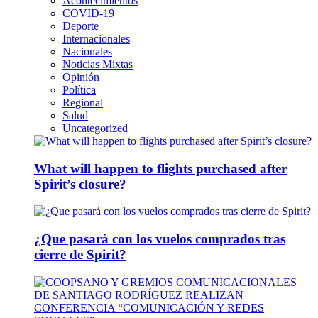
Acontecimientos
COVID-19
Deporte
Internacionales
Nacionales
Noticias Mixtas
Opinión
Política
Regional
Salud
Uncategorized
What will happen to flights purchased after
Spirit’s closure?
¿Que pasará con los vuelos comprados tras
cierre de Spirit?