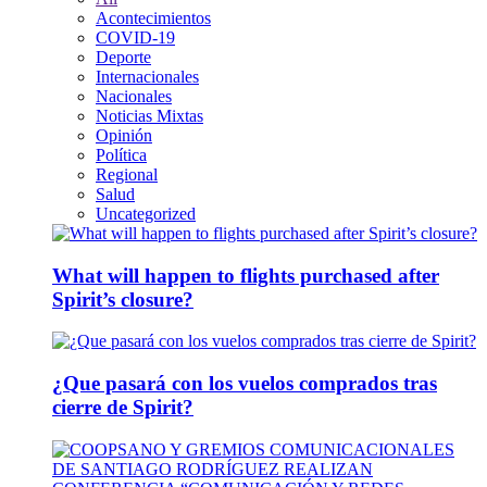
Acontecimientos
COVID-19
Deporte
Internacionales
Nacionales
Noticias Mixtas
Opinión
Política
Regional
Salud
Uncategorized
What will happen to flights purchased after
Spirit’s closure?
¿Que pasará con los vuelos comprados tras
cierre de Spirit?