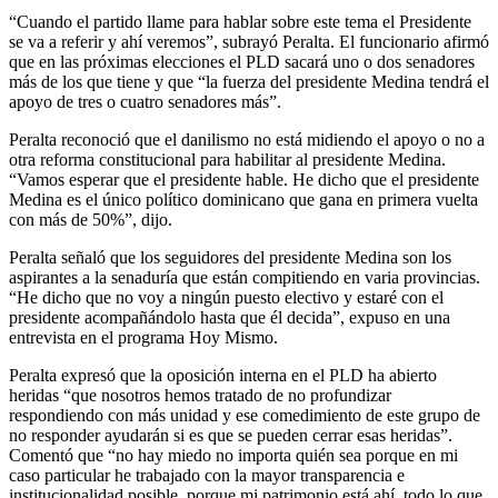
“Cuando el partido llame para hablar sobre este tema el Presidente
se va a referir y ahí veremos”, subrayó Peralta. El funcionario afirmó
que en las próximas elecciones el PLD sacará uno o dos senadores
más de los que tiene y que “la fuerza del presidente Medina tendrá el
apoyo de tres o cuatro senadores más”.
Peralta reconoció que el danilismo no está midiendo el apoyo o no a
otra reforma constitucional para habilitar al presidente Medina.
“Vamos esperar que el presidente hable. He dicho que el presidente
Medina es el único político dominicano que gana en primera vuelta
con más de 50%”, dijo.
Peralta señaló que los seguidores del presidente Medina son los
aspirantes a la senaduría que están compitiendo en varia provincias.
“He dicho que no voy a ningún puesto electivo y estaré con el
presidente acompañándolo hasta que él decida”, expuso en una
entrevista en el programa Hoy Mismo.
Peralta expresó que la oposición interna en el PLD ha abierto
heridas “que nosotros hemos tratado de no profundizar
respondiendo con más unidad y ese comedimiento de este grupo de
no responder ayudarán si es que se pueden cerrar esas heridas”.
Comentó que “no hay miedo no importa quién sea porque en mi
caso particular he trabajado con la mayor transparencia e
institucionalidad posible, porque mi patrimonio está ahí, todo lo que