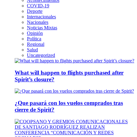
Acontecimientos
COVID-19
Deporte
Internacionales
Nacionales
Noticias Mixtas
Opinión
Política
Regional
Salud
Uncategorized
What will happen to flights purchased after
Spirit’s closure?
¿Que pasará con los vuelos comprados tras
cierre de Spirit?