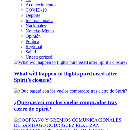
Acontecimientos
COVID-19
Deporte
Internacionales
Nacionales
Noticias Mixtas
Opinión
Política
Regional
Salud
Uncategorized
What will happen to flights purchased after
Spirit’s closure?
¿Que pasará con los vuelos comprados tras
cierre de Spirit?