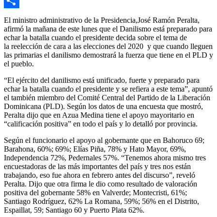
Email
Compartir
El ministro administrativo de la Presidencia,José Ramón Peralta,
afirmó la mañana de este lunes que el Danilismo está preparado para
echar la batalla cuando el presidente decida sobre el tema de
la reelección de cara a las elecciones del 2020 y que cuando lleguen
las primarias el danilismo demostrará la fuerza que tiene en el PLD y
el pueblo.
“El ejército del danilismo está unificado, fuerte y preparado para
echar la batalla cuando el presidente y se refiera a este tema”, apuntó
el también miembro del Comité Central del Partido de la Liberación
Dominicana (PLD). Según los datos de una encuesta que mostró,
Peralta dijo que en Azua Medina tiene el apoyo mayoritario en
“calificación positiva” en todo el país y lo detalló por provincia.
Según el funcionario el apoyo al gobernante que en Bahoruco 69;
Barahona, 60%; 69%; Elías Piña, 78% y Hato Mayor, 69%,
Independencia 72%, Pedernales 57%. “Tenemos ahora mismo tres
encuestadoras de las más importantes del país y tres nos están
trabajando, eso fue ahora en febrero antes del discurso”, reveló
Peralta. Dijo que otra firma le dio como resultado de valoración
positiva del gobernante 58% en Valverde; Montecristi, 61%;
Santiago Rodríguez, 62% La Romana, 59%; 56% en el Distrito,
Espaillat, 59; Santiago 60 y Puerto Plata 62%.