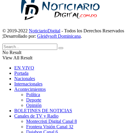
© 2019-2022
NoticiarioDigital
- Todos los Derechos Reservados
¦Desarrollado por:
Gleidysoft Dominicana
.
No Result
View All Result
EN VIVO
Portada
Nacionales
Internacionales
Acontecimientos
Política
Deporte
Opinión
BOLETINES DE NOTICIAS
Canales de TV y Radio
Montecristi Digital Canal 8
Frontera Visión Canal 32
Dajabon Canal 6