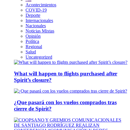
Acontecimientos
COVID-19
Deporte
Internacionales
Nacionales
Noticias Mixtas
Opinión
Política
Regional
Salud
Uncategorized
What will happen to flights purchased after
Spirit’s closure?
¿Que pasará con los vuelos comprados tras
cierre de Spirit?