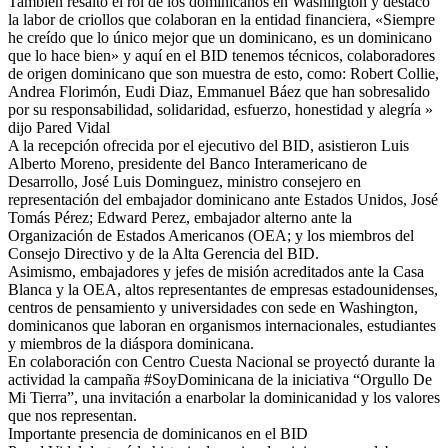
También resaltó el rol de los dominicanos en Washington y destacó
la labor de criollos que colaboran en la entidad financiera, «Siempre
he creído que lo único mejor que un dominicano, es un dominicano
que lo hace bien» y aquí en el BID tenemos técnicos, colaboradores
de origen dominicano que son muestra de esto, como: Robert Collie,
Andrea Florimón, Eudi Diaz, Emmanuel Báez que han sobresalido
por su responsabilidad, solidaridad, esfuerzo, honestidad y alegría »
dijo Pared Vidal
A la recepción ofrecida por el ejecutivo del BID, asistieron Luis
Alberto Moreno, presidente del Banco Interamericano de
Desarrollo, José Luis Dominguez, ministro consejero en
representación del embajador dominicano ante Estados Unidos, José
Tomás Pérez; Edward Perez, embajador alterno ante la
Organización de Estados Americanos (OEA; y los miembros del
Consejo Directivo y de la Alta Gerencia del BID.
Asimismo, embajadores y jefes de misión acreditados ante la Casa
Blanca y la OEA, altos representantes de empresas estadounidenses,
centros de pensamiento y universidades con sede en Washington,
dominicanos que laboran en organismos internacionales, estudiantes
y miembros de la diáspora dominicana.
En colaboración con Centro Cuesta Nacional se proyectó durante la
actividad la campaña #SoyDominicana de la iniciativa “Orgullo De
Mi Tierra”, una invitación a enarbolar la dominicanidad y los valores
que nos representan.
Importante presencia de dominicanos en el BID