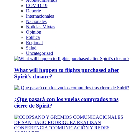
Acontecimientos
COVID-19
Deporte
Internacionales
Nacionales
Noticias Mixtas
Opinión
Política
Regional
Salud
Uncategorized
What will happen to flights purchased after
Spirit’s closure?
¿Que pasará con los vuelos comprados tras
cierre de Spirit?