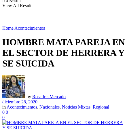
No Result
View All Result
Home
Acontecimientos
HOMBRE MATA PAREJA EN
EL SECTOR DE HERRERA Y
SE SUICIDA
by
Rosa Iris Mercado
diciembre 28, 2020
in
Acontecimientos
,
Nacionales
,
Noticias Mixtas
,
Regional
0
0
0