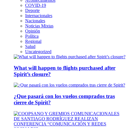
Acontecimientos
COVID-19
Deporte
Internacionales
Nacionales
Noticias Mixtas
Opinión
Política
Regional
Salud
Uncategorized
What will happen to flights purchased after
Spirit’s closure?
¿Que pasará con los vuelos comprados tras
cierre de Spirit?