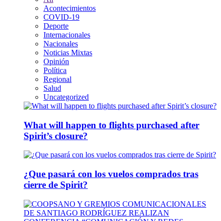
Acontecimientos
COVID-19
Deporte
Internacionales
Nacionales
Noticias Mixtas
Opinión
Política
Regional
Salud
Uncategorized
What will happen to flights purchased after
Spirit’s closure?
¿Que pasará con los vuelos comprados tras
cierre de Spirit?