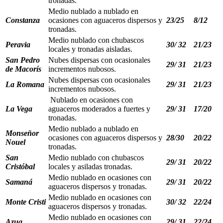
tronadas.
Medio nublado a nublado en
Constanza
ocasiones con aguaceros dispersos y
23/25
8/12
tronadas.
Medio nublado con chubascos
Peravia
30/ 32
21/23
locales y tronadas aisladas.
San Pedro
Nubes dispersas con ocasionales
29/ 31
21/23
de Macorís
incrementos nubosos.
Nubes dispersas con ocasionales
La Romana
29/ 31
21/23
incrementos nubosos.
Nublado en ocasiones con
La Vega
aguaceros moderados a fuertes y
29/ 31
17/20
tronadas.
Medio nublado a nublado en
Monseñor
ocasiones con aguaceros dispersos y
28/30
20/22
Nouel
tronadas.
San
Medio nublado con chubascos
29/ 31
20/22
Cristóbal
locales y asiladas tronadas.
Medio nublado en ocasiones con
Samaná
29/ 31
20/22
aguaceros dispersos y tronadas.
Medio nublado en ocasiones con
Monte Cristi
30/ 32
22/24
aguaceros dispersos y tronadas.
Medio nublado en ocasiones con
Azua
29/ 31
22/24