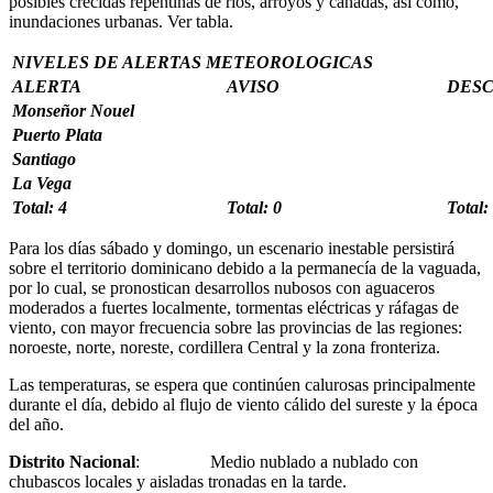
posibles crecidas repentinas de ríos, arroyos y cañadas, así como,
inundaciones urbanas. Ver tabla.
NIVELES DE ALERTAS METEOROLOGICAS
ALERTA
AVISO
DES
Monseñor Nouel
Puerto Plata
Santiago
La Vega
Total: 4
Total: 0
Total:
Para los días sábado y domingo, un escenario inestable persistirá
sobre el territorio dominicano debido a la permanecía de la vaguada,
por lo cual, se pronostican desarrollos nubosos con aguaceros
moderados a fuertes localmente, tormentas eléctricas y ráfagas de
viento, con mayor frecuencia sobre las provincias de las regiones:
noroeste, norte, noreste, cordillera Central y la zona fronteriza.
Las temperaturas, se espera que continúen calurosas principalmente
durante el día, debido al flujo de viento cálido del sureste y la época
del año.
Distrito Nacional
: Medio nublado a nublado con
chubascos locales y aisladas tronadas en la tarde.