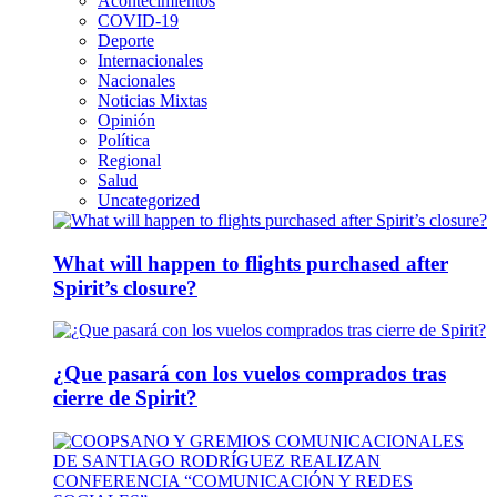
Acontecimientos
COVID-19
Deporte
Internacionales
Nacionales
Noticias Mixtas
Opinión
Política
Regional
Salud
Uncategorized
What will happen to flights purchased after
Spirit’s closure?
¿Que pasará con los vuelos comprados tras
cierre de Spirit?