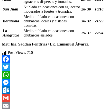
aguaceros dispersos y tronadas.
Nublado en ocasiones con aguaceros
San Juan
28/ 30
16/18
moderados a fuertes y tronadas.
Medio nublado en ocasiones con
Barahona
chubascos locales y aisladas
30/ 32
21/23
tronadas.
La
Medio nublado en ocasiones con
29/ 31
22/24
Altagracia
chubascos aislados.
Met: Ing. Saddan Fontfrias / Lic. Enmanuel Álvarez.
Post Views:
716
Facebook
Twitter
WhatsApp
Messenger
Outlook.com
Gmail