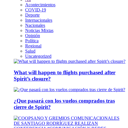
Acontecimientos
COVID-19
Deporte
Internacionales
Nacionales
Noticias Mixtas
Opinión
Política
Regional
Salud
Uncategorized
What will happen to flights purchased after
Spirit’s closure?
¿Que pasará con los vuelos comprados tras
cierre de Spirit?