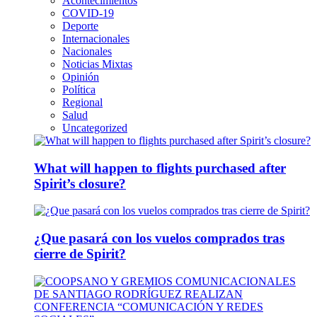
Acontecimientos
COVID-19
Deporte
Internacionales
Nacionales
Noticias Mixtas
Opinión
Política
Regional
Salud
Uncategorized
What will happen to flights purchased after
Spirit’s closure?
¿Que pasará con los vuelos comprados tras
cierre de Spirit?