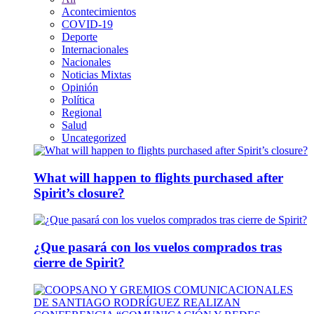
Acontecimientos
COVID-19
Deporte
Internacionales
Nacionales
Noticias Mixtas
Opinión
Política
Regional
Salud
Uncategorized
What will happen to flights purchased after
Spirit’s closure?
¿Que pasará con los vuelos comprados tras
cierre de Spirit?