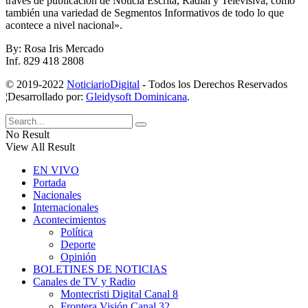
través de publicación de Noticia Escrita, Radial y Televisiva, como
también una variedad de Segmentos Informativos de todo lo que
acontece a nivel nacional».
By: Rosa Iris Mercado
Inf. 829 418 2808
© 2019-2022
NoticiarioDigital
- Todos los Derechos Reservados
¦Desarrollado por:
Gleidysoft Dominicana
.
No Result
View All Result
EN VIVO
Portada
Nacionales
Internacionales
Acontecimientos
Política
Deporte
Opinión
BOLETINES DE NOTICIAS
Canales de TV y Radio
Montecristi Digital Canal 8
Frontera Visión Canal 32