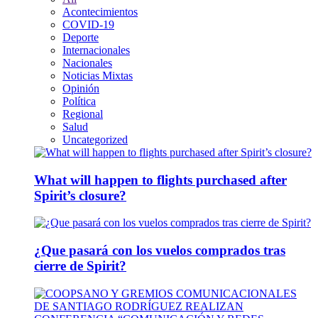
Acontecimientos
COVID-19
Deporte
Internacionales
Nacionales
Noticias Mixtas
Opinión
Política
Regional
Salud
Uncategorized
What will happen to flights purchased after
Spirit’s closure?
¿Que pasará con los vuelos comprados tras
cierre de Spirit?