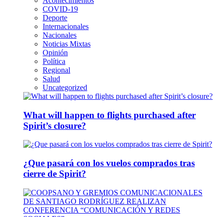
Acontecimientos
COVID-19
Deporte
Internacionales
Nacionales
Noticias Mixtas
Opinión
Política
Regional
Salud
Uncategorized
What will happen to flights purchased after
Spirit’s closure?
¿Que pasará con los vuelos comprados tras
cierre de Spirit?