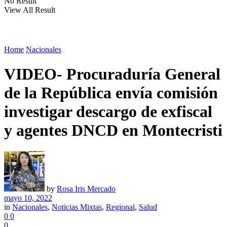
No Result
View All Result
Home
Nacionales
VIDEO- Procuraduría General
de la República envía comisión
investigar descargo de exfiscal
y agentes DNCD en Montecristi
by
Rosa Iris Mercado
mayo 10, 2022
in
Nacionales
,
Noticias Mixtas
,
Regional
,
Salud
0
0
0