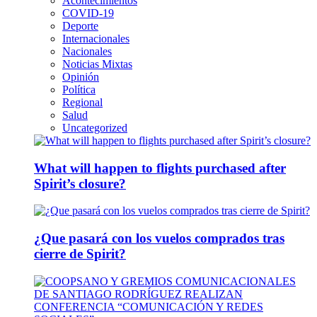
Acontecimientos
COVID-19
Deporte
Internacionales
Nacionales
Noticias Mixtas
Opinión
Política
Regional
Salud
Uncategorized
What will happen to flights purchased after
Spirit’s closure?
¿Que pasará con los vuelos comprados tras
cierre de Spirit?