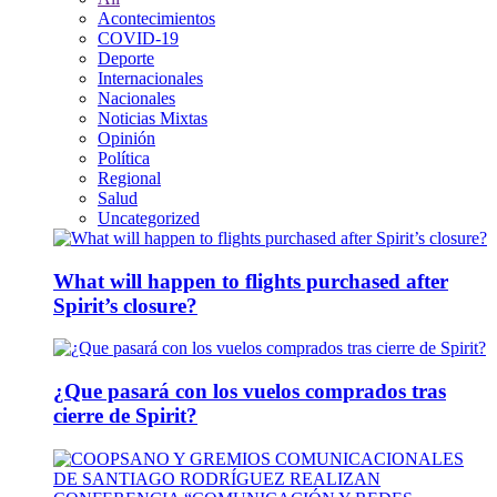
Acontecimientos
COVID-19
Deporte
Internacionales
Nacionales
Noticias Mixtas
Opinión
Política
Regional
Salud
Uncategorized
What will happen to flights purchased after
Spirit’s closure?
¿Que pasará con los vuelos comprados tras
cierre de Spirit?