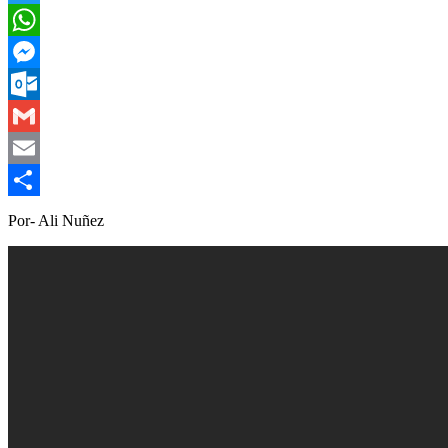
Twitter
WhatsApp
Messenger
Outlook.com
Gmail
Email
Compartir
Por- Ali Nuñez