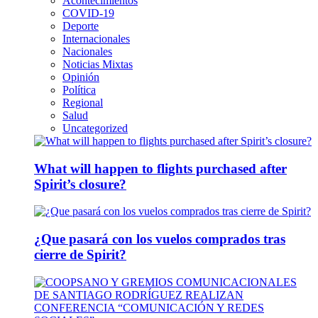
Acontecimientos
COVID-19
Deporte
Internacionales
Nacionales
Noticias Mixtas
Opinión
Política
Regional
Salud
Uncategorized
What will happen to flights purchased after
Spirit’s closure?
¿Que pasará con los vuelos comprados tras
cierre de Spirit?