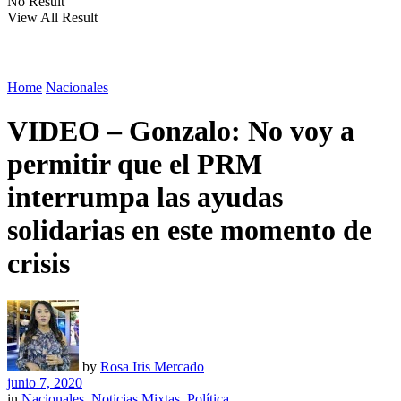
No Result
View All Result
Home
Nacionales
VIDEO – Gonzalo: No voy a
permitir que el PRM
interrumpa las ayudas
solidarias en este momento de
crisis
by
Rosa Iris Mercado
junio 7, 2020
in
Nacionales
,
Noticias Mixtas
,
Política