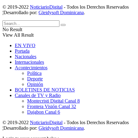
© 2019-2022
NoticiarioDigital
- Todos los Derechos Reservados
¦Desarrollado por:
Gleidysoft Dominicana
.
No Result
View All Result
EN VIVO
Portada
Nacionales
Internacionales
Acontecimientos
Política
Deporte
Opinión
BOLETINES DE NOTICIAS
Canales de TV y Radio
Montecristi Digital Canal 8
Frontera Visión Canal 32
Dajabon Canal 6
© 2019-2022
NoticiarioDigital
- Todos los Derechos Reservados
¦Desarrollado por:
Gleidysoft Dominicana
.