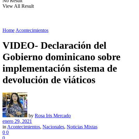
No Result
View All Result
Home
Acontecimientos
VIDEO- Declaración del
Gobierno dominicano sobre
implementación sistema de
devolución de viáticos
by
Rosa Iris Mercado
enero 29, 2021
in
Acontecimientos
,
Nacionales
,
Noticias Mixtas
0
0
0