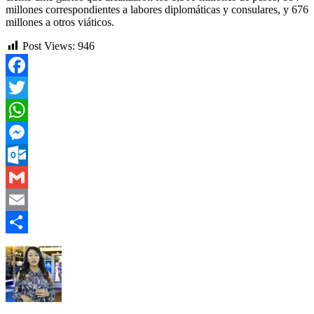
millones correspondientes a labores diplomáticas y consulares, y 676
millones a otros viáticos.
Post Views:
946
Facebook
Twitter
WhatsApp
Messenger
Outlook.com
Gmail
Email
Compartir