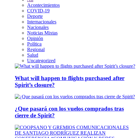
Acontecimientos
COVID-19
Deporte
Internacionales
Nacionales
Noticias Mixtas
Opinión
Política
Regional
Salud
Uncategorized
What will happen to flights purchased after
Spirit’s closure?
¿Que pasará con los vuelos comprados tras
cierre de Spirit?