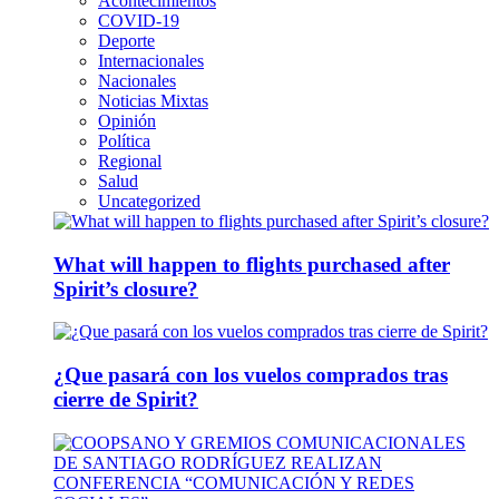
Acontecimientos
COVID-19
Deporte
Internacionales
Nacionales
Noticias Mixtas
Opinión
Política
Regional
Salud
Uncategorized
What will happen to flights purchased after
Spirit’s closure?
¿Que pasará con los vuelos comprados tras
cierre de Spirit?