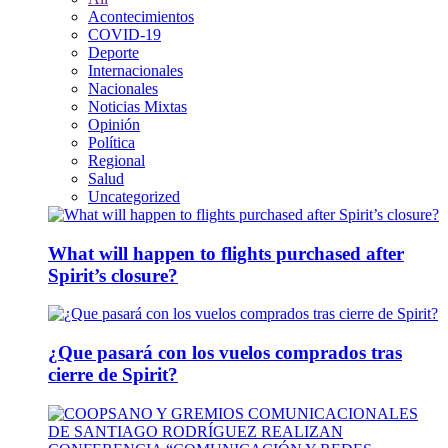
Acontecimientos
COVID-19
Deporte
Internacionales
Nacionales
Noticias Mixtas
Opinión
Política
Regional
Salud
Uncategorized
What will happen to flights purchased after
Spirit’s closure?
¿Que pasará con los vuelos comprados tras
cierre de Spirit?