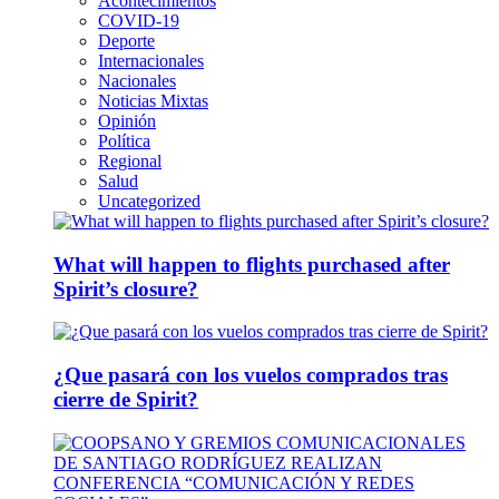
Acontecimientos
COVID-19
Deporte
Internacionales
Nacionales
Noticias Mixtas
Opinión
Política
Regional
Salud
Uncategorized
What will happen to flights purchased after
Spirit’s closure?
¿Que pasará con los vuelos comprados tras
cierre de Spirit?