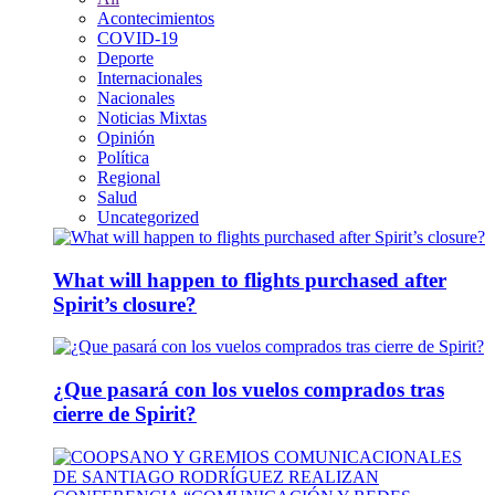
Acontecimientos
COVID-19
Deporte
Internacionales
Nacionales
Noticias Mixtas
Opinión
Política
Regional
Salud
Uncategorized
What will happen to flights purchased after
Spirit’s closure?
¿Que pasará con los vuelos comprados tras
cierre de Spirit?