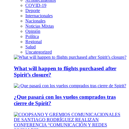
Acontecimientos
COVID-19
Deporte
Internacionales
Nacionales
Noticias Mixtas
Opinión
Política
Regional
Salud
Uncategorized
What will happen to flights purchased after
Spirit’s closure?
¿Que pasará con los vuelos comprados tras
cierre de Spirit?