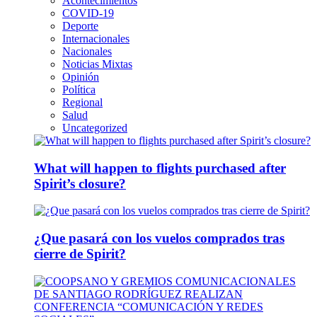
Acontecimientos
COVID-19
Deporte
Internacionales
Nacionales
Noticias Mixtas
Opinión
Política
Regional
Salud
Uncategorized
What will happen to flights purchased after
Spirit’s closure?
¿Que pasará con los vuelos comprados tras
cierre de Spirit?