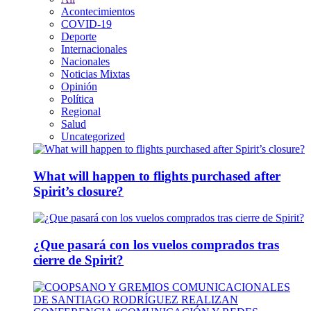
Acontecimientos
COVID-19
Deporte
Internacionales
Nacionales
Noticias Mixtas
Opinión
Política
Regional
Salud
Uncategorized
What will happen to flights purchased after
Spirit’s closure?
¿Que pasará con los vuelos comprados tras
cierre de Spirit?