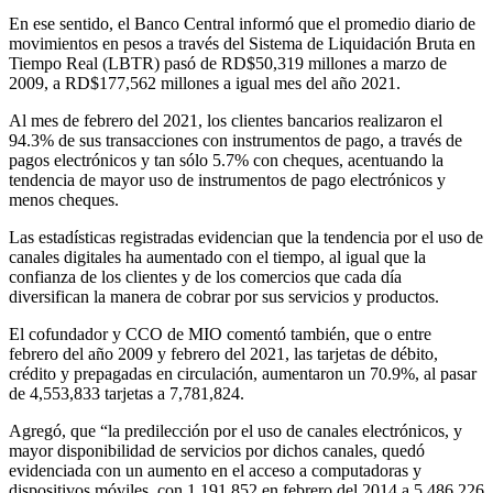
En ese sentido, el Banco Central informó que el promedio diario de
movimientos en pesos a través del Sistema de Liquidación Bruta en
Tiempo Real (LBTR) pasó de RD$50,319 millones a marzo de
2009, a RD$177,562 millones a igual mes del año 2021.
Al mes de febrero del 2021, los clientes bancarios realizaron el
94.3% de sus transacciones con instrumentos de pago, a través de
pagos electrónicos y tan sólo 5.7% con cheques, acentuando la
tendencia de mayor uso de instrumentos de pago electrónicos y
menos cheques.
Las estadísticas registradas evidencian que la tendencia por el uso de
canales digitales ha aumentado con el tiempo, al igual que la
confianza de los clientes y de los comercios que cada día
diversifican la manera de cobrar por sus servicios y productos.
El cofundador y CCO de MIO comentó también, que o entre
febrero del año 2009 y febrero del 2021, las tarjetas de débito,
crédito y prepagadas en circulación, aumentaron un 70.9%, al pasar
de 4,553,833 tarjetas a 7,781,824.
Agregó, que “la predilección por el uso de canales electrónicos, y
mayor disponibilidad de servicios por dichos canales, quedó
evidenciada con un aumento en el acceso a computadoras y
dispositivos móviles, con 1,191,852 en febrero del 2014 a 5,486,226