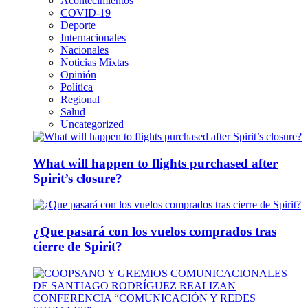
Acontecimientos
COVID-19
Deporte
Internacionales
Nacionales
Noticias Mixtas
Opinión
Política
Regional
Salud
Uncategorized
What will happen to flights purchased after
Spirit’s closure?
¿Que pasará con los vuelos comprados tras
cierre de Spirit?