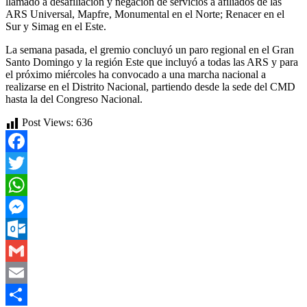
llamado a desafiliación y negación de servicios a afiliados de las
ARS Universal, Mapfre, Monumental en el Norte; Renacer en el
Sur y Simag en el Este.
La semana pasada, el gremio concluyó un paro regional en el Gran
Santo Domingo y la región Este que incluyó a todas las ARS y para
el próximo miércoles ha convocado a una marcha nacional a
realizarse en el Distrito Nacional, partiendo desde la sede del CMD
hasta la del Congreso Nacional.
Post Views:
636
Facebook
Twitter
WhatsApp
Messenger
Outlook.com
Gmail
Email