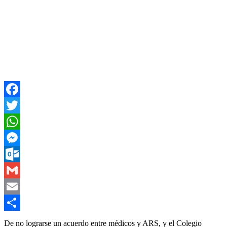
Facebook
Twitter
WhatsApp
Messenger
Outlook.com
Gmail
Email
Compartir
De no lograrse un acuerdo entre médicos y ARS, y el Colegio