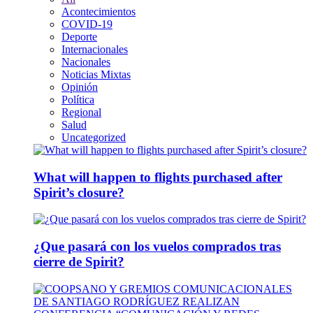
Acontecimientos
COVID-19
Deporte
Internacionales
Nacionales
Noticias Mixtas
Opinión
Política
Regional
Salud
Uncategorized
What will happen to flights purchased after
Spirit’s closure?
¿Que pasará con los vuelos comprados tras
cierre de Spirit?