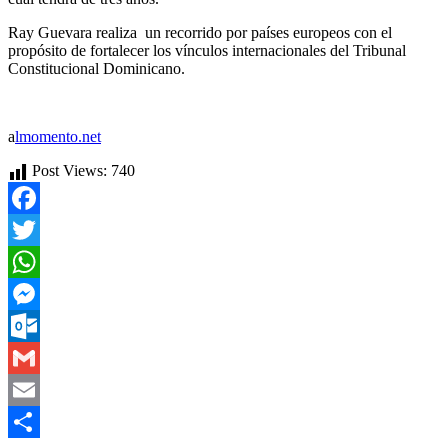
Ray Guevara realiza un recorrido por países europeos con el
propósito de fortalecer los vínculos internacionales del Tribunal
Constitucional Dominicano.
a
lmomento.net
Post Views:
740
Facebook
Twitter
WhatsApp
Messenger
Outlook.com
Gmail
Email