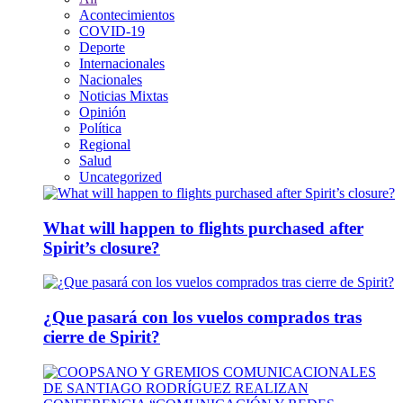
Acontecimientos
COVID-19
Deporte
Internacionales
Nacionales
Noticias Mixtas
Opinión
Política
Regional
Salud
Uncategorized
What will happen to flights purchased after
Spirit’s closure?
¿Que pasará con los vuelos comprados tras
cierre de Spirit?