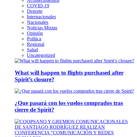
Acontecimientos
COVID-19
Deporte
Internacionales
Nacionales
Noticias Mixtas
Opinión
Política
Regional
Salud
Uncategorized
What will happen to flights purchased after
Spirit’s closure?
¿Que pasará con los vuelos comprados tras
cierre de Spirit?