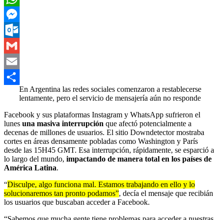
WhatsApp
Messenger
Outlook.com
Gmail
Email
En Argentina las redes sociales comenzaron a restablecerse
Compartir
lentamente, pero el servicio de mensajería aún no responde
Facebook y sus plataformas Instagram y WhatsApp sufrieron el
lunes
una masiva interrupción
que afectó potencialmente a
decenas de millones de usuarios. El sitio Downdetector mostraba
cortes en áreas densamente pobladas como Washington y París
desde las 15H45 GMT. Esa interrupción, rápidamente, se esparció a
lo largo del mundo,
impactando de manera total en los países de
América Latina
.
“
Disculpe, algo funciona mal. Estamos trabajando en ello y lo
solucionaremos tan pronto podamos”
, decía el mensaje que recibián
los usuarios que buscaban acceder a Facebook.
“Sabemos que mucha gente tiene problemas para acceder a nuestras