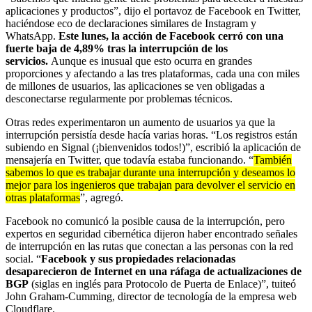
aplicaciones y productos”, dijo el portavoz de Facebook en Twitter,
haciéndose eco de declaraciones similares de Instagram y
WhatsApp.
Este lunes, la acción de Facebook cerró con una
fuerte baja de 4,89% tras la interrupción de los
servicios.
Aunque es inusual que esto ocurra en grandes
proporciones y afectando a las tres plataformas, cada una con miles
de millones de usuarios, las aplicaciones se ven obligadas a
desconectarse regularmente por problemas técnicos.
Otras redes experimentaron un aumento de usuarios ya que la
interrupción persistía desde hacía varias horas. “Los registros están
subiendo en Signal (¡bienvenidos todos!)”, escribió la aplicación de
mensajería en Twitter, que todavía estaba funcionando. “
También
sabemos lo que es trabajar durante una interrupción y deseamos lo
mejor para los ingenieros que trabajan para devolver el servicio en
otras plataformas
”, agregó.
Facebook no comunicó la posible causa de la interrupción, pero
expertos en seguridad cibernética dijeron haber encontrado señales
de interrupción en las rutas que conectan a las personas con la red
social. “
Facebook y sus propiedades relacionadas
desaparecieron de Internet en una ráfaga de actualizaciones de
BGP
(siglas en inglés para Protocolo de Puerta de Enlace)”, tuiteó
John Graham-Cumming, director de tecnología de la empresa web
Cloudflare.