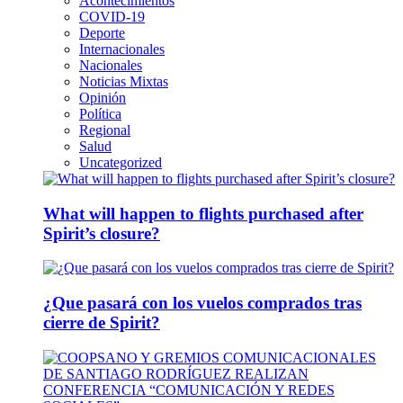
Acontecimientos
COVID-19
Deporte
Internacionales
Nacionales
Noticias Mixtas
Opinión
Política
Regional
Salud
Uncategorized
What will happen to flights purchased after
Spirit’s closure?
¿Que pasará con los vuelos comprados tras
cierre de Spirit?