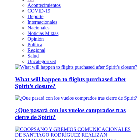
Acontecimientos
COVID-19
Deporte
Internacionales
Nacionales
Noticias Mixtas
Opinión
Política
Regional
Salud
Uncategorized
What will happen to flights purchased after
Spirit’s closure?
¿Que pasará con los vuelos comprados tras
cierre de Spirit?