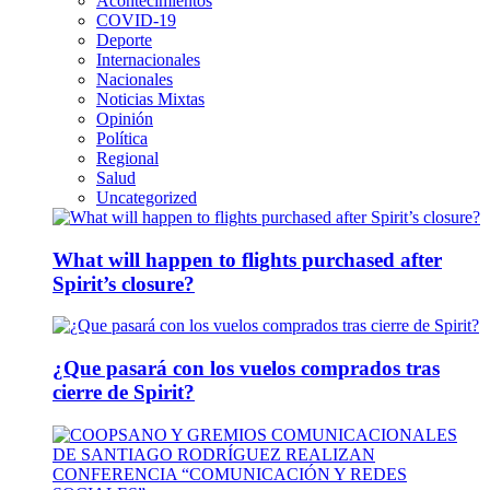
Acontecimientos
COVID-19
Deporte
Internacionales
Nacionales
Noticias Mixtas
Opinión
Política
Regional
Salud
Uncategorized
What will happen to flights purchased after
Spirit’s closure?
¿Que pasará con los vuelos comprados tras
cierre de Spirit?