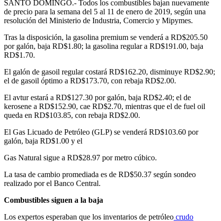
SANTO DOMINGO.- Todos los combustibles bajan nuevamente
de precio para la semana del 5 al 11 de enero de 2019, según una
resolución del Ministerio de Industria, Comercio y Mipymes.
Tras la disposición, la gasolina premium se venderá a RD$205.50
por galón, baja RD$1.80; la gasolina regular a RD$191.00, baja
RD$1.70.
El galón de gasoil regular costará RD$162.20, disminuye RD$2.90;
el de gasoil óptimo a RD$173.70, con rebaja RD$2.00.
El avtur estará a RD$127.30 por galón, baja RD$2.40; el de
kerosene a RD$152.90, cae RD$2.70, mientras que el de fuel oil
queda en RD$103.85, con rebaja RD$2.00.
El Gas Licuado de Petróleo (GLP) se venderá RD$103.60 por
galón, baja RD$1.00 y el
Gas Natural sigue a RD$28.97 por metro cúbico.
La tasa de cambio promediada es de RD$50.37 según sondeo
realizado por el Banco Central.
Combustibles siguen a la baja
Los expertos esperaban que los inventarios de petróleo
crudo