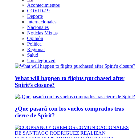
Acontecimientos
COVID-19
Deporte
Internacionales
Nacionales
Noticias Mixtas
Opinión
Política
Regional
Salud
Uncategorized
What will happen to flights purchased after
Spirit’s closure?
¿Que pasará con los vuelos comprados tras
cierre de Spirit?