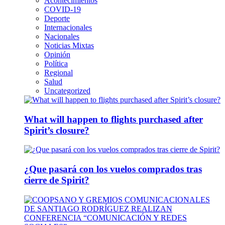
Acontecimientos
COVID-19
Deporte
Internacionales
Nacionales
Noticias Mixtas
Opinión
Política
Regional
Salud
Uncategorized
What will happen to flights purchased after
Spirit’s closure?
¿Que pasará con los vuelos comprados tras
cierre de Spirit?