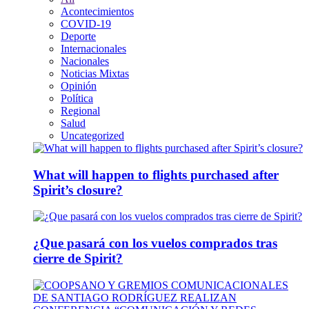
Acontecimientos
COVID-19
Deporte
Internacionales
Nacionales
Noticias Mixtas
Opinión
Política
Regional
Salud
Uncategorized
What will happen to flights purchased after
Spirit’s closure?
¿Que pasará con los vuelos comprados tras
cierre de Spirit?