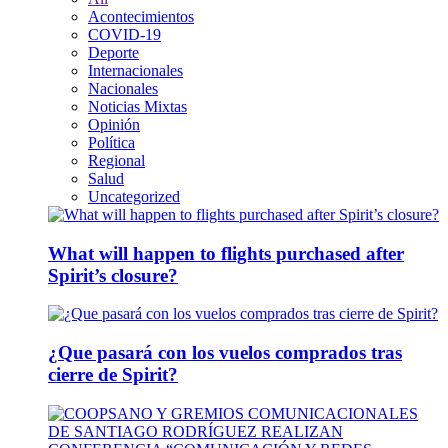
Acontecimientos
COVID-19
Deporte
Internacionales
Nacionales
Noticias Mixtas
Opinión
Política
Regional
Salud
Uncategorized
What will happen to flights purchased after
Spirit’s closure?
¿Que pasará con los vuelos comprados tras
cierre de Spirit?