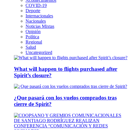
Acontecimientos
COVID-19
Deporte
Internacionales
Nacionales
Noticias Mixtas
Opinión
Política
Regional
Salud
Uncategorized
What will happen to flights purchased after
Spirit’s closure?
¿Que pasará con los vuelos comprados tras
cierre de Spirit?