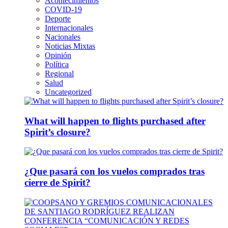
Acontecimientos
COVID-19
Deporte
Internacionales
Nacionales
Noticias Mixtas
Opinión
Política
Regional
Salud
Uncategorized
What will happen to flights purchased after
Spirit’s closure?
¿Que pasará con los vuelos comprados tras
cierre de Spirit?