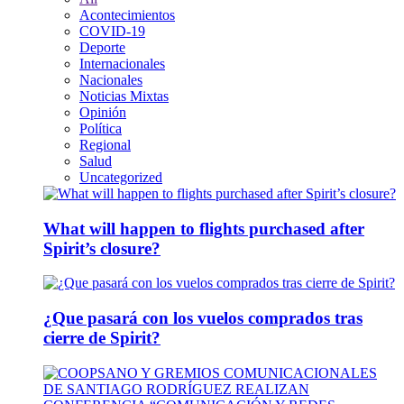
Acontecimientos
COVID-19
Deporte
Internacionales
Nacionales
Noticias Mixtas
Opinión
Política
Regional
Salud
Uncategorized
What will happen to flights purchased after
Spirit’s closure?
¿Que pasará con los vuelos comprados tras
cierre de Spirit?