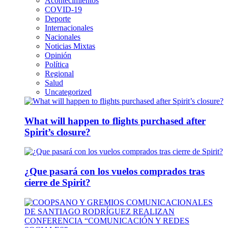
Acontecimientos
COVID-19
Deporte
Internacionales
Nacionales
Noticias Mixtas
Opinión
Política
Regional
Salud
Uncategorized
What will happen to flights purchased after
Spirit’s closure?
¿Que pasará con los vuelos comprados tras
cierre de Spirit?