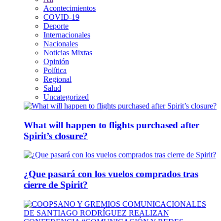
Acontecimientos
COVID-19
Deporte
Internacionales
Nacionales
Noticias Mixtas
Opinión
Política
Regional
Salud
Uncategorized
What will happen to flights purchased after
Spirit’s closure?
¿Que pasará con los vuelos comprados tras
cierre de Spirit?