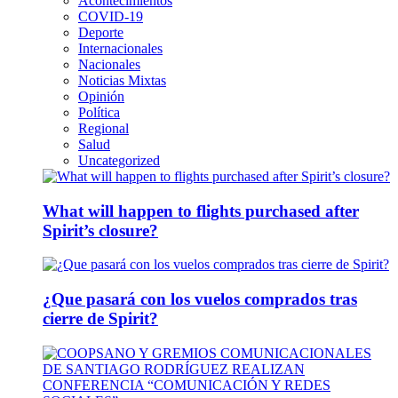
Acontecimientos
COVID-19
Deporte
Internacionales
Nacionales
Noticias Mixtas
Opinión
Política
Regional
Salud
Uncategorized
What will happen to flights purchased after
Spirit’s closure?
¿Que pasará con los vuelos comprados tras
cierre de Spirit?