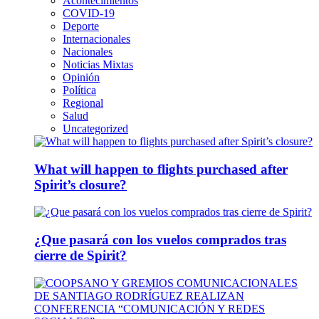
Acontecimientos
COVID-19
Deporte
Internacionales
Nacionales
Noticias Mixtas
Opinión
Política
Regional
Salud
Uncategorized
What will happen to flights purchased after
Spirit’s closure?
¿Que pasará con los vuelos comprados tras
cierre de Spirit?