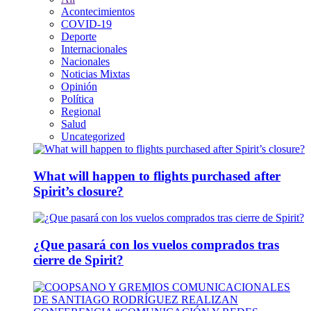
Acontecimientos
COVID-19
Deporte
Internacionales
Nacionales
Noticias Mixtas
Opinión
Política
Regional
Salud
Uncategorized
What will happen to flights purchased after
Spirit’s closure?
¿Que pasará con los vuelos comprados tras
cierre de Spirit?