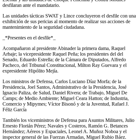
desfilaran ante el mandatario.
Las unidades tácticas SWAT y Lince concluyeron el desfile con una
exhibición de sus pericias al momento de realizar sus acciones de
mantenimiento de la seguridad ciudadana.
_*Presentes en el desfile*_
Acompañaron al presidente Abinader la primera dama, Raquel
Arbaje; la vicepresidente Raquel Peña; los presidentes del del
Senado, Eduardo Estrella; de la Cámara de Diputados, Alfredo
Pacheco, del Tribunal Constitucional, Milton Ray Guevara y el
expresidente Hipólito Mejía.
Los ministros de Defensa, Carlos Luciano Díaz Morfa; de la
Presidencia, Joel Santos, Administrativo de la Presidencia, José
Ignacio Paliza, de Salud, Daniel Rivera; de Trabajo, Miguel De
Camps; de Medio Ambiente; Miguel Ceara Hatton; de Industria,
Comercio y Mipymes; Víctor Bisonó y de la Juventud, Rafael J.
Féliz García
También los viceministros de Defensa para Asuntos Militares, Julio
Ernesto Florián Pérez; Navales y Costeros, Ramón G. Betances
Hernández; Aéreos y Espaciales, Leonel A. Muñoz Noboa y el
inspector general de las Fuerzas Armadas, Miguel Rubio Báez.