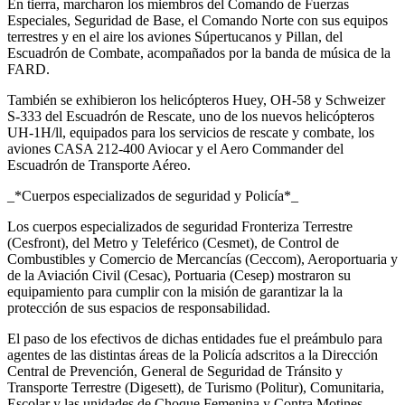
En tierra, marcharon los miembros del Comando de Fuerzas
Especiales, Seguridad de Base, el Comando Norte con sus equipos
terrestres y en el aire los aviones Súpertucanos y Pillan, del
Escuadrón de Combate, acompañados por la banda de música de la
FARD.
También se exhibieron los helicópteros Huey, OH-58 y Schweizer
S-333 del Escuadrón de Rescate, uno de los nuevos helicópteros
UH-1H/ll, equipados para los servicios de rescate y combate, los
aviones CASA 212-400 Aviocar y el Aero Commander del
Escuadrón de Transporte Aéreo.
_*Cuerpos especializados de seguridad y Policía*_
Los cuerpos especializados de seguridad Fronteriza Terrestre
(Cesfront), del Metro y Teleférico (Cesmet), de Control de
Combustibles y Comercio de Mercancías (Ceccom), Aeroportuaria y
de la Aviación Civil (Cesac), Portuaria (Cesep) mostraron su
equipamiento para cumplir con la misión de garantizar la la
protección de sus espacios de responsabilidad.
El paso de los efectivos de dichas entidades fue el preámbulo para
agentes de las distintas áreas de la Policía adscritos a la Dirección
Central de Prevención, General de Seguridad de Tránsito y
Transporte Terrestre (Digesett), de Turismo (Politur), Comunitaria,
Escolar y las unidades de Choque Femenina y Contra Motines