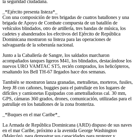
la seguridad ciudadana.
_*Ejército presenta listeza*_
Con una composición de tres brigadas de cuatros batallones y una
brigada de Apoyo de Combate compuesta de un batallón de
vehículos blindados, otro de artillería, tres bandas de música, los
cadetes y abanderados los efectivos del Ejército de República
Dominicana mostraron su listeza para las operaciones de
salvaguarda de la soberanía nacional.
Junto a la Caballería de Sangre, los saldados marcharon
acompañados tanques ligeros M41, los blindados, destacándose los
nuevos URO VAMTAC ST5, recién comprados, los helicópteros,
resaltando los Bell TH-67 llegados hace dos semanas.
También se mostraron lanza granadas, metralletas, morteros, fusiles,
Jeep J8 con cañones, buggies para el patrullaje en los lugares de
difíciles y camionetas Equipadas con ametralladoras cal. 30 mm,
GPS, cámaras 360 grados, drones, comunicación, utilizadas para el
patrullaje en los batallones de la zona fronteriza.
_*Buques en el mar Caribe*_
La Armada de República Dominicana (ARD) dispuso de sus naves
en el mar Caribe, próximo a la avenida George Washington
(Malecón), para demostrar sus capacidades para proteger y