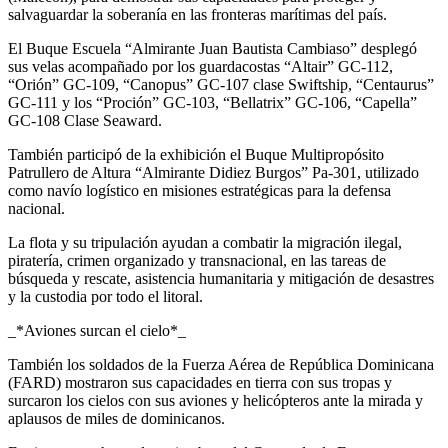
salvaguardar la soberanía en las fronteras marítimas del país.
El Buque Escuela “Almirante Juan Bautista Cambiaso” desplegó
sus velas acompañado por los guardacostas “Altair” GC-112,
“Orión” GC-109, “Canopus” GC-107 clase Swiftship, “Centaurus”
GC-111 y los “Proción” GC-103, “Bellatrix” GC-106, “Capella”
GC-108 Clase Seaward.
También participó de la exhibición el Buque Multipropósito
Patrullero de Altura “Almirante Didiez Burgos” Pa-301, utilizado
como navío logístico en misiones estratégicas para la defensa
nacional.
La flota y su tripulación ayudan a combatir la migración ilegal,
piratería, crimen organizado y transnacional, en las tareas de
búsqueda y rescate, asistencia humanitaria y mitigación de desastres
y la custodia por todo el litoral.
_*Aviones surcan el cielo*_
También los soldados de la Fuerza Aérea de República Dominicana
(FARD) mostraron sus capacidades en tierra con sus tropas y
surcaron los cielos con sus aviones y helicópteros ante la mirada y
aplausos de miles de dominicanos.