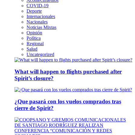
Acontecimientos
COVID-19
Deporte
Internacionales
Nacionales
Noticias Mixtas
Opinión
Política
Regional
Salud
Uncategorized
What will happen to flights purchased after
Spirit’s closure?
¿Que pasará con los vuelos comprados tras
cierre de Spirit?