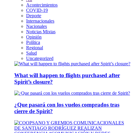
Acontecimientos
COVID-19
Deporte
Internacionales
Nacionales
Noticias Mixtas
Opinión
Política
Regional
Salud
Uncategorized
What will happen to flights purchased after
Spirit’s closure?
¿Que pasará con los vuelos comprados tras
cierre de Spirit?