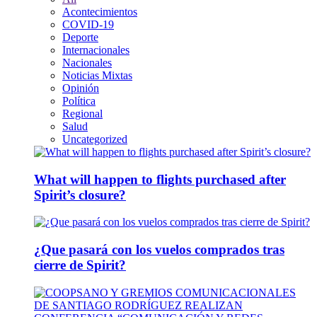
Acontecimientos
COVID-19
Deporte
Internacionales
Nacionales
Noticias Mixtas
Opinión
Política
Regional
Salud
Uncategorized
What will happen to flights purchased after
Spirit’s closure?
¿Que pasará con los vuelos comprados tras
cierre de Spirit?