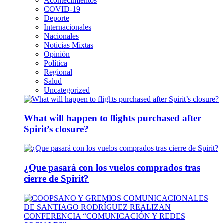
Acontecimientos
COVID-19
Deporte
Internacionales
Nacionales
Noticias Mixtas
Opinión
Política
Regional
Salud
Uncategorized
What will happen to flights purchased after
Spirit’s closure?
¿Que pasará con los vuelos comprados tras
cierre de Spirit?