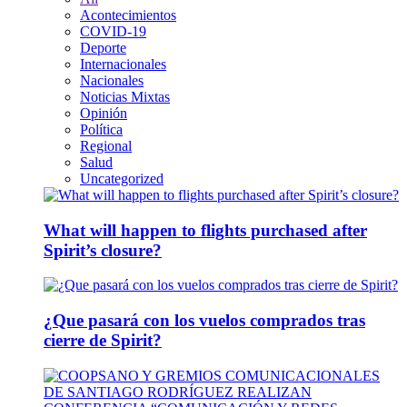
Acontecimientos
COVID-19
Deporte
Internacionales
Nacionales
Noticias Mixtas
Opinión
Política
Regional
Salud
Uncategorized
What will happen to flights purchased after
Spirit’s closure?
¿Que pasará con los vuelos comprados tras
cierre de Spirit?