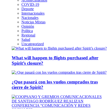
Acontecimientos
COVID-19
Deporte
Internacionales
Nacionales
Noticias Mixtas
Opinión
Política
Regional
Salud
Uncategorized
What will happen to flights purchased after
Spirit’s closure?
¿Que pasará con los vuelos comprados tras
cierre de Spirit?