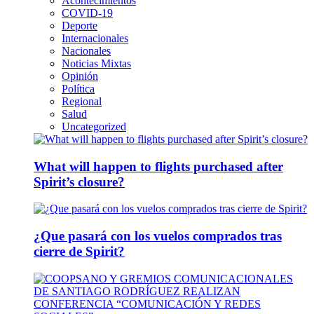
Acontecimientos
COVID-19
Deporte
Internacionales
Nacionales
Noticias Mixtas
Opinión
Política
Regional
Salud
Uncategorized
What will happen to flights purchased after
Spirit’s closure?
¿Que pasará con los vuelos comprados tras
cierre de Spirit?