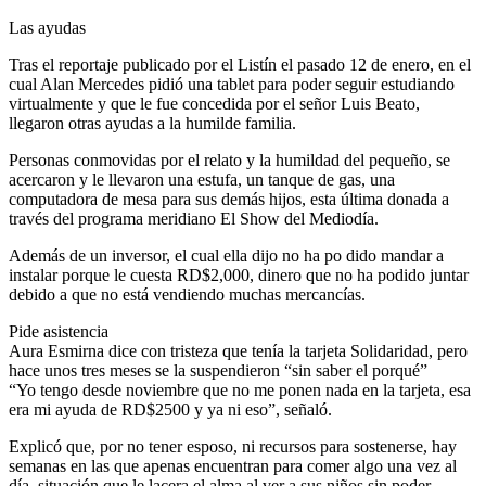
Las ayudas
Tras el reportaje publicado por el Listín el pasado 12 de enero, en el
cual Alan Mercedes pidió una tablet para poder seguir estudiando
virtualmente y que le fue concedida por el señor Luis Beato,
llegaron otras ayudas a la humilde familia.
Personas conmovidas por el relato y la humildad del pequeño, se
acercaron y le llevaron una estufa, un tanque de gas, una
computadora de mesa para sus demás hijos, esta última donada a
través del programa meridiano El Show del Mediodía.
Además de un inversor, el cual ella dijo no ha po dido mandar a
instalar porque le cuesta RD$2,000, dinero que no ha podido juntar
debido a que no está vendiendo muchas mercancías.
Pide asistencia
Aura Esmirna dice con tristeza que tenía la tarjeta Solidaridad, pero
hace unos tres meses se la suspendieron “sin saber el porqué”
“Yo tengo desde noviembre que no me ponen nada en la tarjeta, esa
era mi ayuda de RD$2500 y ya ni eso”, señaló.
Explicó que, por no tener esposo, ni recursos para sostenerse, hay
semanas en las que apenas encuentran para comer algo una vez al
día, situación que le lacera el alma al ver a sus niños sin poder