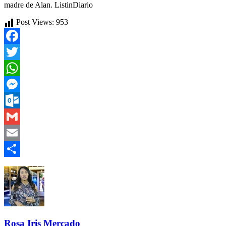
madre de Alan. ListinDiario
Post Views:
953
Facebook
Twitter
WhatsApp
Messenger
Outlook.com
Gmail
Email
Compartir
Rosa Iris Mercado