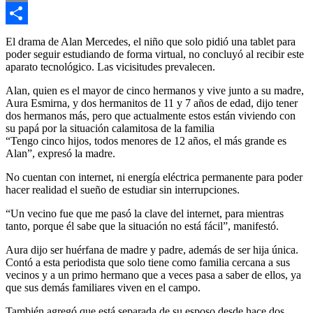
Email
Compartir
El drama de Alan Mercedes, el niño que solo pidió una tablet para
poder seguir estudiando de forma virtual, no concluyó al recibir este
aparato tecnológico. Las vicisitudes prevalecen.
Alan, quien es el mayor de cinco hermanos y vive junto a su madre,
Aura Esmirna, y dos hermanitos de 11 y 7 años de edad, dijo tener
dos hermanos más, pero que actualmente estos están viviendo con
su papá por la situación calamitosa de la familia
“Tengo cinco hijos, todos menores de 12 años, el más grande es
Alan”, expresó la madre.
No cuentan con internet, ni energía eléctrica permanente para poder
hacer realidad el sueño de estudiar sin interrupciones.
“Un vecino fue que me pasó la clave del internet, para mientras
tanto, porque él sabe que la situación no está fácil”, manifestó.
Aura dijo ser huérfana de madre y padre, además de ser hija única.
Contó a esta periodista que solo tiene como familia cercana a sus
vecinos y a un primo hermano que a veces pasa a saber de ellos, ya
que sus demás familiares viven en el campo.
También agregó que está separada de su esposo desde hace dos