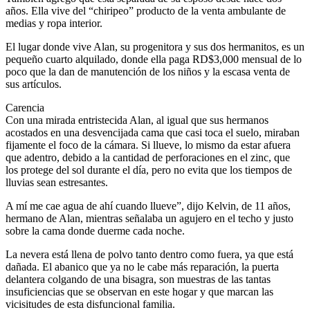
años. Ella vive del “chiripeo” producto de la venta ambulante de
medias y ropa interior.
El lugar donde vive Alan, su progenitora y sus dos hermanitos, es un
pequeño cuarto alquilado, donde ella paga RD$3,000 mensual de lo
poco que la dan de manutención de los niños y la escasa venta de
sus artículos.
Carencia
Con una mirada entristecida Alan, al igual que sus hermanos
acostados en una desvencijada cama que casi toca el suelo, miraban
fijamente el foco de la cámara. Si llueve, lo mismo da estar afuera
que adentro, debido a la cantidad de perforaciones en el zinc, que
los protege del sol durante el día, pero no evita que los tiempos de
lluvias sean estresantes.
A mí me cae agua de ahí cuando llueve”, dijo Kelvin, de 11 años,
hermano de Alan, mientras señalaba un agujero en el techo y justo
sobre la cama donde duerme cada noche.
La nevera está llena de polvo tanto dentro como fuera, ya que está
dañada. El abanico que ya no le cabe más reparación, la puerta
delantera colgando de una bisagra, son muestras de las tantas
insuficiencias que se observan en este hogar y que marcan las
vicisitudes de esta disfuncional familia.