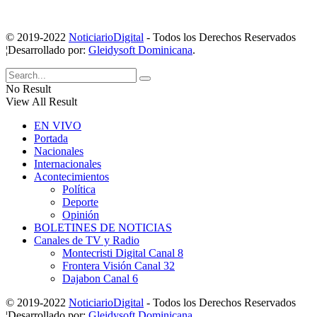
© 2019-2022
NoticiarioDigital
- Todos los Derechos Reservados
¦Desarrollado por:
Gleidysoft Dominicana
.
No Result
View All Result
EN VIVO
Portada
Nacionales
Internacionales
Acontecimientos
Política
Deporte
Opinión
BOLETINES DE NOTICIAS
Canales de TV y Radio
Montecristi Digital Canal 8
Frontera Visión Canal 32
Dajabon Canal 6
© 2019-2022
NoticiarioDigital
- Todos los Derechos Reservados
¦Desarrollado por:
Gleidysoft Dominicana
.