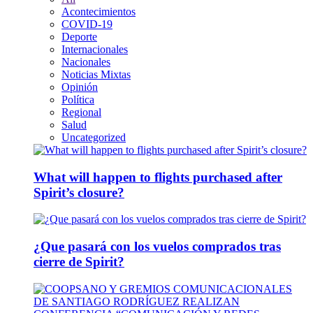
Acontecimientos
COVID-19
Deporte
Internacionales
Nacionales
Noticias Mixtas
Opinión
Política
Regional
Salud
Uncategorized
What will happen to flights purchased after
Spirit’s closure?
¿Que pasará con los vuelos comprados tras
cierre de Spirit?