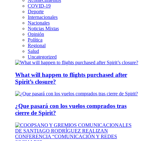
Acontecimientos
COVID-19
Deporte
Internacionales
Nacionales
Noticias Mixtas
Opinión
Política
Regional
Salud
Uncategorized
What will happen to flights purchased after
Spirit’s closure?
¿Que pasará con los vuelos comprados tras
cierre de Spirit?