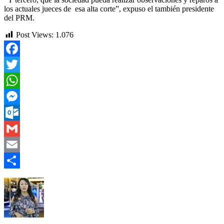
los actuales jueces de esa alta corte”, expuso el también presidente
del PRM.
Post Views:
1.076
Facebook
Twitter
WhatsApp
Messenger
Outlook.com
Gmail
Email
Compartir