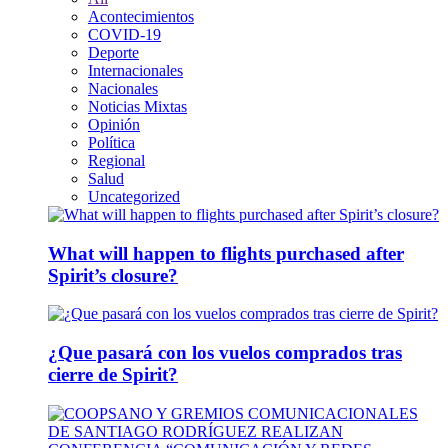
Acontecimientos
COVID-19
Deporte
Internacionales
Nacionales
Noticias Mixtas
Opinión
Política
Regional
Salud
Uncategorized
What will happen to flights purchased after
Spirit’s closure?
¿Que pasará con los vuelos comprados tras
cierre de Spirit?