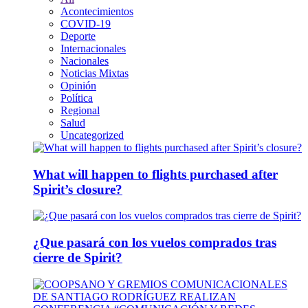
Acontecimientos
COVID-19
Deporte
Internacionales
Nacionales
Noticias Mixtas
Opinión
Política
Regional
Salud
Uncategorized
What will happen to flights purchased after
Spirit’s closure?
¿Que pasará con los vuelos comprados tras
cierre de Spirit?