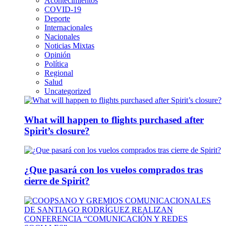
Acontecimientos
COVID-19
Deporte
Internacionales
Nacionales
Noticias Mixtas
Opinión
Política
Regional
Salud
Uncategorized
What will happen to flights purchased after
Spirit’s closure?
¿Que pasará con los vuelos comprados tras
cierre de Spirit?