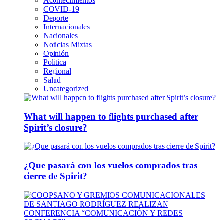
Acontecimientos
COVID-19
Deporte
Internacionales
Nacionales
Noticias Mixtas
Opinión
Política
Regional
Salud
Uncategorized
What will happen to flights purchased after
Spirit’s closure?
¿Que pasará con los vuelos comprados tras
cierre de Spirit?