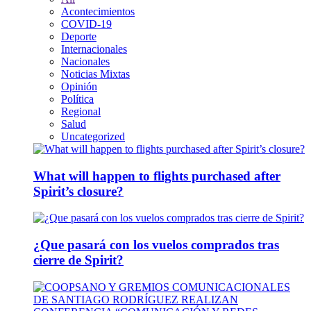
Acontecimientos
COVID-19
Deporte
Internacionales
Nacionales
Noticias Mixtas
Opinión
Política
Regional
Salud
Uncategorized
What will happen to flights purchased after
Spirit’s closure?
¿Que pasará con los vuelos comprados tras
cierre de Spirit?