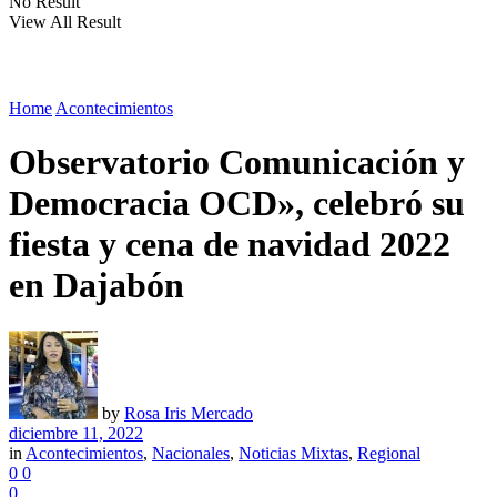
No Result
View All Result
Home
Acontecimientos
Observatorio Comunicación y
Democracia OCD», celebró su
fiesta y cena de navidad 2022
en Dajabón
by
Rosa Iris Mercado
diciembre 11, 2022
in
Acontecimientos
,
Nacionales
,
Noticias Mixtas
,
Regional
0
0
0