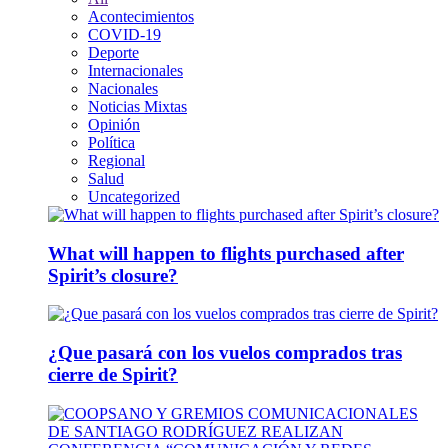
Acontecimientos
COVID-19
Deporte
Internacionales
Nacionales
Noticias Mixtas
Opinión
Política
Regional
Salud
Uncategorized
What will happen to flights purchased after
Spirit’s closure?
¿Que pasará con los vuelos comprados tras
cierre de Spirit?