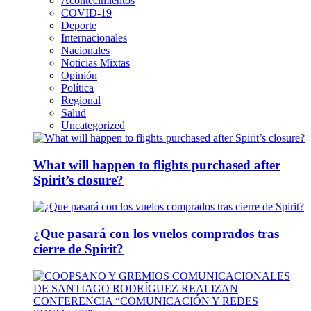
Acontecimientos
COVID-19
Deporte
Internacionales
Nacionales
Noticias Mixtas
Opinión
Política
Regional
Salud
Uncategorized
What will happen to flights purchased after
Spirit’s closure?
¿Que pasará con los vuelos comprados tras
cierre de Spirit?