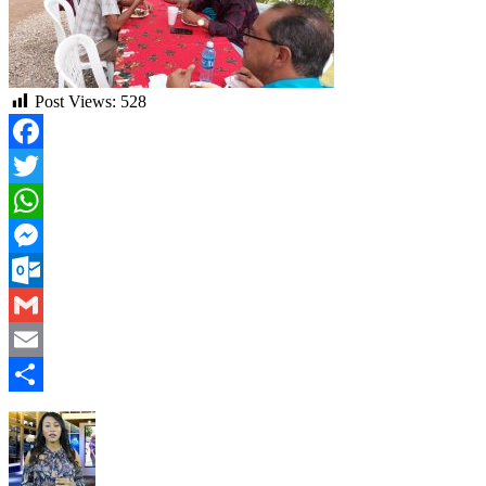
Post Views:
528
Facebook
Twitter
WhatsApp
Messenger
Outlook.com
Gmail
Email
Compartir