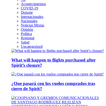
Acontecimientos
COVID-19
Deporte
Internacionales
Nacionales
Noticias Mixtas
Opinión
Política
Regional
Salud
Uncategorized
What will happen to flights purchased after
Spirit’s closure?
¿Que pasará con los vuelos comprados tras
cierre de Spirit?