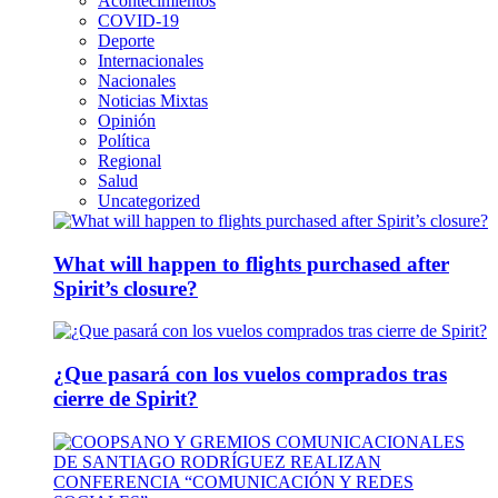
Acontecimientos
COVID-19
Deporte
Internacionales
Nacionales
Noticias Mixtas
Opinión
Política
Regional
Salud
Uncategorized
What will happen to flights purchased after
Spirit’s closure?
¿Que pasará con los vuelos comprados tras
cierre de Spirit?