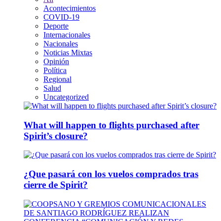
Acontecimientos
COVID-19
Deporte
Internacionales
Nacionales
Noticias Mixtas
Opinión
Política
Regional
Salud
Uncategorized
What will happen to flights purchased after
Spirit’s closure?
¿Que pasará con los vuelos comprados tras
cierre de Spirit?