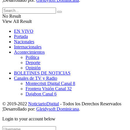
¦Desarrollado por:
Gleidysoft Dominicana
.
No Result
View All Result
EN VIVO
Portada
Nacionales
Internacionales
Acontecimientos
Política
Deporte
Opinión
BOLETINES DE NOTICIAS
Canales de TV y Radio
Montecristi Digital Canal 8
Frontera Visión Canal 32
Dajabon Canal 6
© 2019-2022
NoticiarioDigital
- Todos los Derechos Reservados
¦Desarrollado por:
Gleidysoft Dominicana
.
Login to your account below