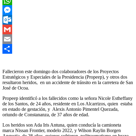
Twitter
WhatsApp
Messenger
Outlook.com
Gmail
Email
Compartir
Fallecieron este domingo dos colaboradores de los Proyectos
Estratégicos y Especiales de la Presidencia (Propeep), y otros dos
resultaron heridos, en un accidente de tránsito en la carretera de San
José de Ocoa.
Propeep identificó a los fallecidos como la señora Nicole Estheffany
de los Santos, de 24 años, residente en Los Alcarrizos, quien estaba
en estado de gestación, y Alexis Antonio Pimentel Quezada,
oriundo de Constananza, de 37 años de edad.
Los heridos son Ada Iris Antuna, quien conducía la camioneta
marca Nissan Frontier, modelo 2022, y Wilson Raylin Borgen
Angustia, de 28 años, quienes sufrieron politraumatismo en brazo,