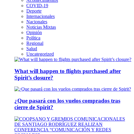
Acontecimientos
COVID-19
Deporte
Internacionales
Nacionales
Noticias Mixtas
Opinión
Política
Regional
Salud
Uncategorized
What will happen to flights purchased after
Spirit’s closure?
¿Que pasará con los vuelos comprados tras
cierre de Spirit?