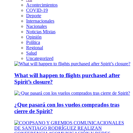
Acontecimientos
COVID-19
Deporte
Internacionales
Nacionales
Noticias Mixtas
Opinión
Política
Regional
Salud
Uncategorized
What will happen to flights purchased after
Spirit’s closure?
¿Que pasará con los vuelos comprados tras
cierre de Spirit?