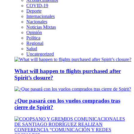
Acontecimientos
COVID-19
Deporte
Internacionales
Nacionales
Noticias Mixtas
Opinión
Política
Regional
Salud
Uncategorized
What will happen to flights purchased after
Spirit’s closure?
¿Que pasará con los vuelos comprados tras
cierre de Spirit?