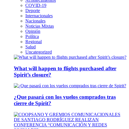
Acontecimientos
COVID-19
Deporte
Internacionales
Nacionales
Noticias Mixtas
Opinión
Política
Regional
Salud
Uncategorized
What will happen to flights purchased after
Spirit’s closure?
¿Que pasará con los vuelos comprados tras
cierre de Spirit?