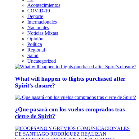
Acontecimientos
COVID-19
Deporte
Internacionales
Nacionales
Noticias Mixtas
Opinión
Política
Regional
Salud
Uncategorized
What will happen to flights purchased after
Spirit’s closure?
¿Que pasará con los vuelos comprados tras
cierre de Spirit?