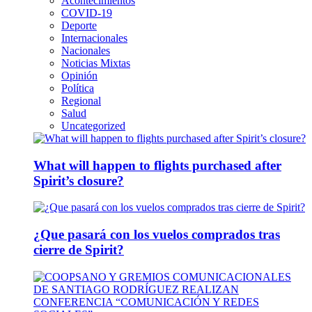
Acontecimientos
COVID-19
Deporte
Internacionales
Nacionales
Noticias Mixtas
Opinión
Política
Regional
Salud
Uncategorized
What will happen to flights purchased after
Spirit’s closure?
¿Que pasará con los vuelos comprados tras
cierre de Spirit?