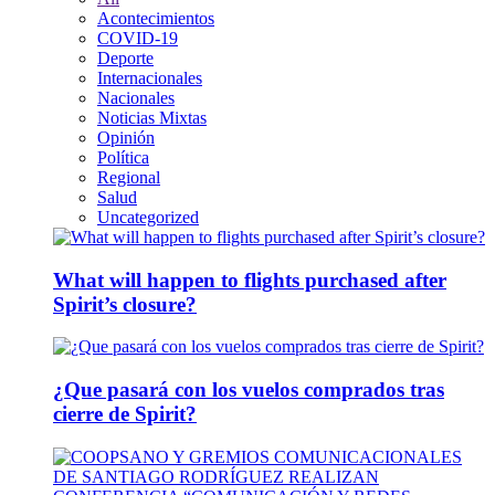
Acontecimientos
COVID-19
Deporte
Internacionales
Nacionales
Noticias Mixtas
Opinión
Política
Regional
Salud
Uncategorized
What will happen to flights purchased after
Spirit’s closure?
¿Que pasará con los vuelos comprados tras
cierre de Spirit?