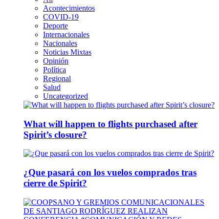
Acontecimientos
COVID-19
Deporte
Internacionales
Nacionales
Noticias Mixtas
Opinión
Política
Regional
Salud
Uncategorized
What will happen to flights purchased after
Spirit’s closure?
¿Que pasará con los vuelos comprados tras
cierre de Spirit?