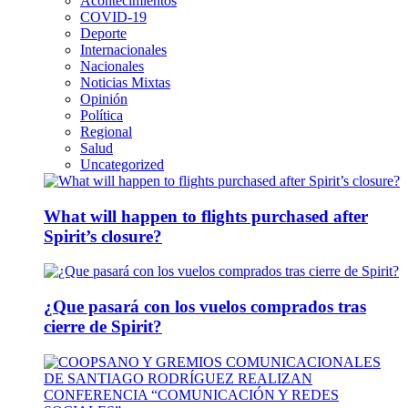
Acontecimientos
COVID-19
Deporte
Internacionales
Nacionales
Noticias Mixtas
Opinión
Política
Regional
Salud
Uncategorized
What will happen to flights purchased after
Spirit’s closure?
¿Que pasará con los vuelos comprados tras
cierre de Spirit?