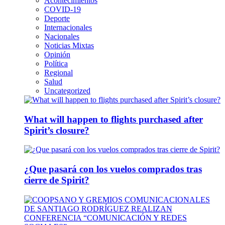
Acontecimientos
COVID-19
Deporte
Internacionales
Nacionales
Noticias Mixtas
Opinión
Política
Regional
Salud
Uncategorized
What will happen to flights purchased after
Spirit’s closure?
¿Que pasará con los vuelos comprados tras
cierre de Spirit?