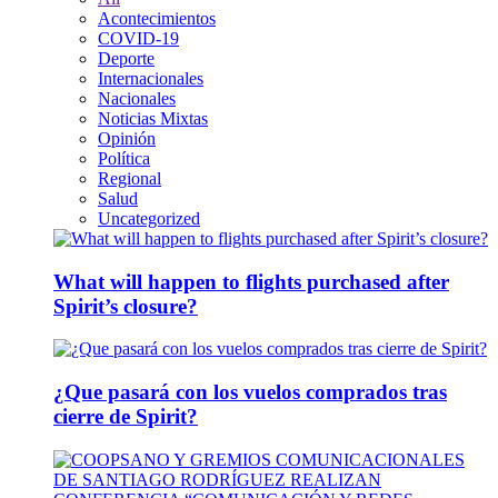
Acontecimientos
COVID-19
Deporte
Internacionales
Nacionales
Noticias Mixtas
Opinión
Política
Regional
Salud
Uncategorized
What will happen to flights purchased after
Spirit’s closure?
¿Que pasará con los vuelos comprados tras
cierre de Spirit?