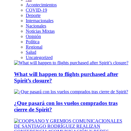
Acontecimientos
COVID-19
Deporte
Internacionales
Nacionales
Noticias Mixtas
Opinión
Política
Regional
Salud
Uncategorized
What will happen to flights purchased after
Spirit’s closure?
¿Que pasará con los vuelos comprados tras
cierre de Spirit?