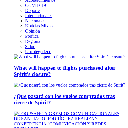
Acontecimientos
COVID-19
Deporte
Internacionales
Nacionales
Noticias Mixtas
Opinión
Política
Regional
Salud
Uncategorized
What will happen to flights purchased after
Spirit’s closure?
¿Que pasará con los vuelos comprados tras
cierre de Spirit?