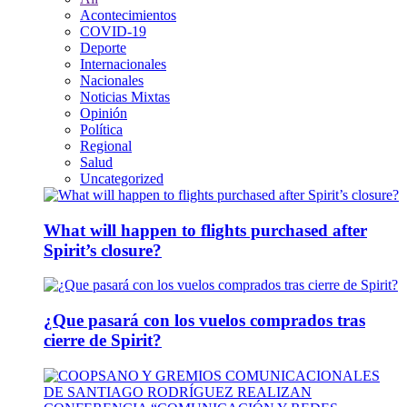
Acontecimientos
COVID-19
Deporte
Internacionales
Nacionales
Noticias Mixtas
Opinión
Política
Regional
Salud
Uncategorized
What will happen to flights purchased after
Spirit’s closure?
¿Que pasará con los vuelos comprados tras
cierre de Spirit?