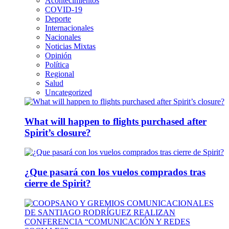
Acontecimientos
COVID-19
Deporte
Internacionales
Nacionales
Noticias Mixtas
Opinión
Política
Regional
Salud
Uncategorized
What will happen to flights purchased after
Spirit’s closure?
¿Que pasará con los vuelos comprados tras
cierre de Spirit?