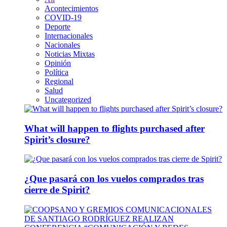
Acontecimientos
COVID-19
Deporte
Internacionales
Nacionales
Noticias Mixtas
Opinión
Política
Regional
Salud
Uncategorized
What will happen to flights purchased after
Spirit’s closure?
¿Que pasará con los vuelos comprados tras
cierre de Spirit?