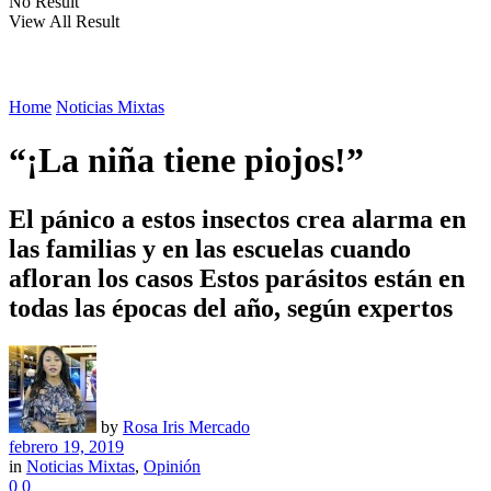
No Result
View All Result
Home
Noticias Mixtas
“¡La niña tiene piojos!”
El pánico a estos insectos crea alarma en
las familias y en las escuelas cuando
afloran los casos Estos parásitos están en
todas las épocas del año, según expertos
by
Rosa Iris Mercado
febrero 19, 2019
in
Noticias Mixtas
,
Opinión
0
0