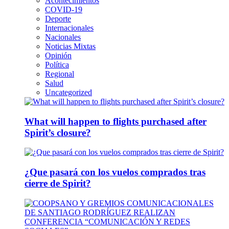
Acontecimientos
COVID-19
Deporte
Internacionales
Nacionales
Noticias Mixtas
Opinión
Política
Regional
Salud
Uncategorized
What will happen to flights purchased after
Spirit’s closure?
¿Que pasará con los vuelos comprados tras
cierre de Spirit?