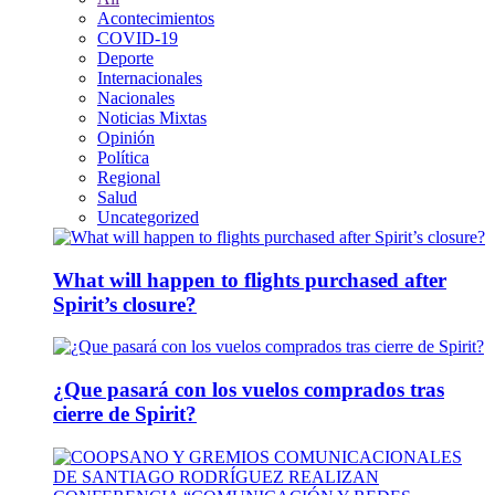
Acontecimientos
COVID-19
Deporte
Internacionales
Nacionales
Noticias Mixtas
Opinión
Política
Regional
Salud
Uncategorized
What will happen to flights purchased after
Spirit’s closure?
¿Que pasará con los vuelos comprados tras
cierre de Spirit?