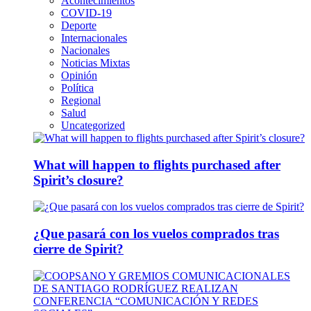
Acontecimientos
COVID-19
Deporte
Internacionales
Nacionales
Noticias Mixtas
Opinión
Política
Regional
Salud
Uncategorized
What will happen to flights purchased after
Spirit’s closure?
¿Que pasará con los vuelos comprados tras
cierre de Spirit?