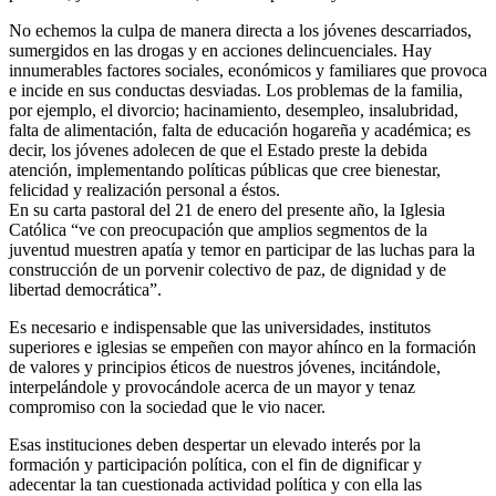
No echemos la culpa de manera directa a los jóvenes descarriados,
sumergidos en las drogas y en acciones delincuenciales. Hay
innumerables factores sociales, económicos y familiares que provoca
e incide en sus conductas desviadas. Los problemas de la familia,
por ejemplo, el divorcio; hacinamiento, desempleo, insalubridad,
falta de alimentación, falta de educación hogareña y académica; es
decir, los jóvenes adolecen de que el Estado preste la debida
atención, implementando políticas públicas que cree bienestar,
felicidad y realización personal a éstos.
En su carta pastoral del 21 de enero del presente año, la Iglesia
Católica “ve con preocupación que amplios segmentos de la
juventud muestren apatía y temor en participar de las luchas para la
construcción de un porvenir colectivo de paz, de dignidad y de
libertad democrática”.
Es necesario e indispensable que las universidades, institutos
superiores e iglesias se empeñen con mayor ahínco en la formación
de valores y principios éticos de nuestros jóvenes, incitándole,
interpelándole y provocándole acerca de un mayor y tenaz
compromiso con la sociedad que le vio nacer.
Esas instituciones deben despertar un elevado interés por la
formación y participación política, con el fin de dignificar y
adecentar la tan cuestionada actividad política y con ella las