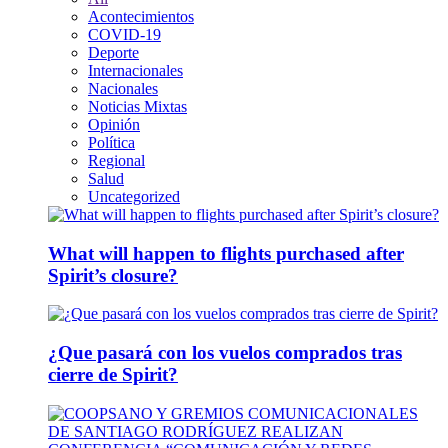
Acontecimientos
COVID-19
Deporte
Internacionales
Nacionales
Noticias Mixtas
Opinión
Política
Regional
Salud
Uncategorized
What will happen to flights purchased after
Spirit’s closure?
¿Que pasará con los vuelos comprados tras
cierre de Spirit?