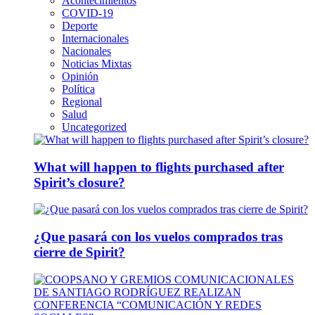
Acontecimientos
COVID-19
Deporte
Internacionales
Nacionales
Noticias Mixtas
Opinión
Política
Regional
Salud
Uncategorized
What will happen to flights purchased after
Spirit’s closure?
¿Que pasará con los vuelos comprados tras
cierre de Spirit?