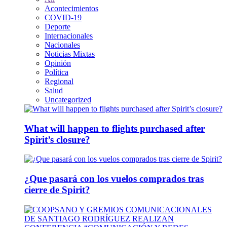
Acontecimientos
COVID-19
Deporte
Internacionales
Nacionales
Noticias Mixtas
Opinión
Política
Regional
Salud
Uncategorized
What will happen to flights purchased after
Spirit’s closure?
¿Que pasará con los vuelos comprados tras
cierre de Spirit?