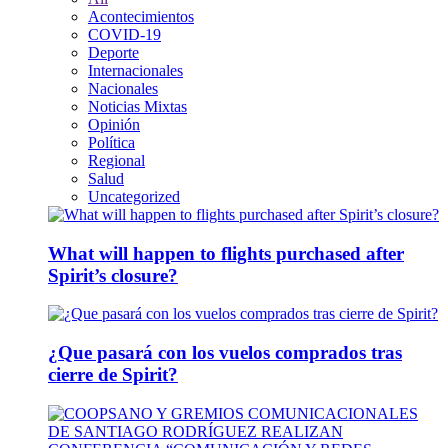
Acontecimientos
COVID-19
Deporte
Internacionales
Nacionales
Noticias Mixtas
Opinión
Política
Regional
Salud
Uncategorized
What will happen to flights purchased after
Spirit’s closure?
¿Que pasará con los vuelos comprados tras
cierre de Spirit?