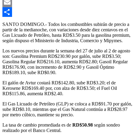
Gmail
Email
Compartir
SANTO DOMINGO.- Todos los combustibles subirán de precio a
partir de la medianoche, con variaciones desde diez centavos en el
Gas Licuado de Petróleo, hasta RD$3.50 para la gasolina premium,
según dispuso el Ministerio de Industria, Comercio y Mipymes.
Los nuevos precios durante la semana del 27 de julio al 2 de agosto
son: Gasolina Premium RD$230.90 por galón, sube RD$3.50;
Gasolina Regular RD$216.10, aumenta RD$2.80; Gasoil Regular
RD$176.90, con incremento de RD$2.90 y Gasoil Óptimo
RD$189.10, sube RD$0.90.
El galón de Avtur costará RD$142.80, sube RD$3.20; el de
Kerosene RD$169.40 por, con alza de RD$3.50; el Fuel Oil
RD$115.86, aumenta RD$2.40.
El Gas Licuado de Petróleo (GLP) se coloca a RD$91.70 por galón,
sube RD$0.10, mientras que el Gas Natural continúa a RD$28.97
por metro cúbico, mantiene su precio.
La tasa de cambio promediada es de
RD$50.98
según sondeo
realizado por el Banco Central.