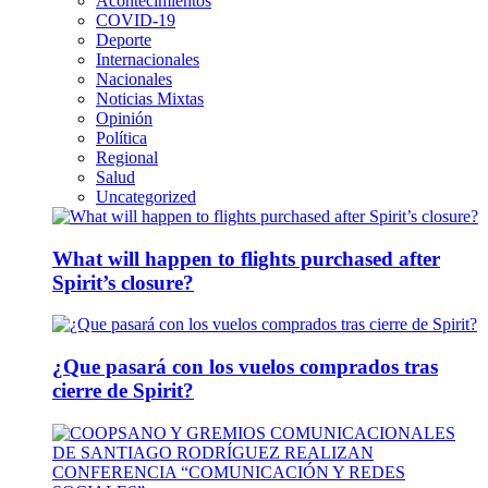
Acontecimientos
COVID-19
Deporte
Internacionales
Nacionales
Noticias Mixtas
Opinión
Política
Regional
Salud
Uncategorized
What will happen to flights purchased after
Spirit’s closure?
¿Que pasará con los vuelos comprados tras
cierre de Spirit?