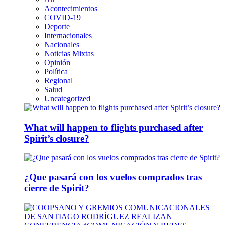
Acontecimientos
COVID-19
Deporte
Internacionales
Nacionales
Noticias Mixtas
Opinión
Política
Regional
Salud
Uncategorized
What will happen to flights purchased after
Spirit’s closure?
¿Que pasará con los vuelos comprados tras
cierre de Spirit?