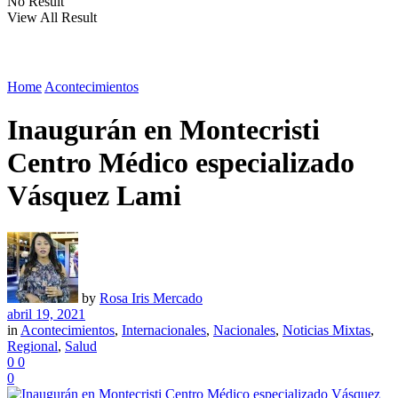
No Result
View All Result
Home
Acontecimientos
Inaugurán en Montecristi
Centro Médico especializado
Vásquez Lami
by
Rosa Iris Mercado
abril 19, 2021
in
Acontecimientos
,
Internacionales
,
Nacionales
,
Noticias Mixtas
,
Regional
,
Salud
0
0
0