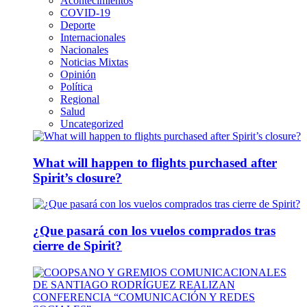
Acontecimientos
COVID-19
Deporte
Internacionales
Nacionales
Noticias Mixtas
Opinión
Política
Regional
Salud
Uncategorized
What will happen to flights purchased after
Spirit’s closure?
¿Que pasará con los vuelos comprados tras
cierre de Spirit?