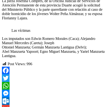
La jueza Josefina Comprés, de la Oficina Judicial de Servicios de
Atención Permanente de esta provincia Duarte acogió la solicitud
del Ministerio Público y la parte querellante con relación al caso de
doble homicidio de los jóvenes Wolter Peña Almánzar, y su esposa
Florianny Lajara.
Las víctimas
Los imputados son Edwin Romero Morales (Caca); Alejandro
Manuel Mercedes (Careta); Joseph
Ottoniel Manzueta; Germán Manzueta Lantigua (Delvi);
Abel Manzueta Yapoort; Egno Miguel Manzueta, y Yariel Manzueta
Lantigua.
Post Views:
996
Facebook
Twitter
WhatsApp
Messenger