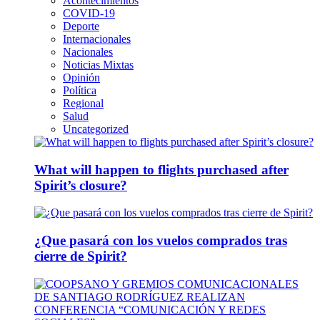
Acontecimientos
COVID-19
Deporte
Internacionales
Nacionales
Noticias Mixtas
Opinión
Política
Regional
Salud
Uncategorized
What will happen to flights purchased after
Spirit’s closure?
¿Que pasará con los vuelos comprados tras
cierre de Spirit?