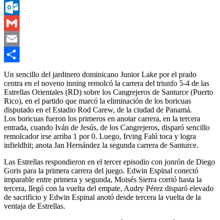
Messenger
Outlook.com
Gmail
Email
Compartir
Un sencillo del jardinero dominicano Junior Lake por el prado
centra en el noveno inning remolcó la carrera del triunfo 5-4 de las
Estrellas Orientales (RD) sobre los Cangrejeros de Santurce (Puerto
Rico), en el partido que marcó la eliminación de los boricuas
disputado en el Estadio Rod Carew, de la ciudad de Panamá.
Los boricuas fueron los primeros en anotar carrera, en la tercera
entrada, cuando Iván de Jesús, de los Cangrejeros, disparó sencillo
remolcador irse arriba 1 por 0. Luego, Irving Falú toca y logra
infieldhit; anota Jan Hernández la segunda carrera de Santurce.
Las Estrellas respondieron en el tercer episodio con jonrón de Diego
Goris para la primera carrera del juego. Edwin Espinal conectó
imparable entre primera y segunda, Moisés Sierra corrió hasta la
tercera, llegó con la vuelta del empate, Audry Pérez disparó elevado
de sacrificio y Edwin Espinal anotó desde tercera la vuelta de la
ventaja de Estrellas.