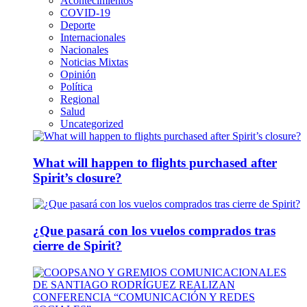
Acontecimientos
COVID-19
Deporte
Internacionales
Nacionales
Noticias Mixtas
Opinión
Política
Regional
Salud
Uncategorized
What will happen to flights purchased after
Spirit’s closure?
¿Que pasará con los vuelos comprados tras
cierre de Spirit?