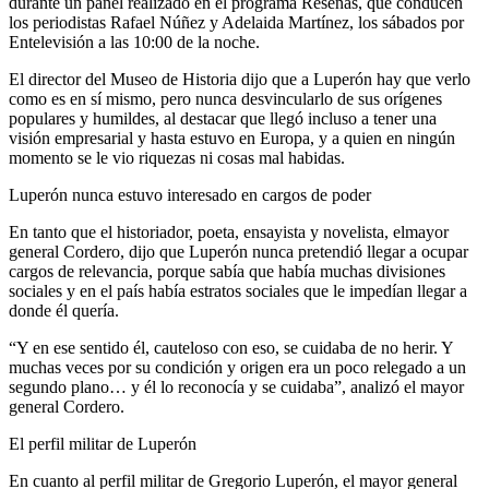
durante un panel realizado en el programa Reseñas, que conducen
los periodistas Rafael Núñez y Adelaida Martínez, los sábados por
Entelevisión a las 10:00 de la noche.
El director del Museo de Historia dijo que
a Luperón hay que verlo
como es en sí mismo
,
pero nunca desvincularlo de sus orígenes
populares
y
humildes
, al destacar que l
legó incluso a tener una
visión empresarial
y
hasta
estuvo en Europa
,
y a quien
e
n ningú
n
momento
se le vio
riquezas ni cosas mal habidas
.
Luperón nunca estuvo interesado en cargos de poder
En tanto que el
historiador, poeta, ensayista y novelista, el
mayor
general
Cordero,
dijo que Luperón nunca pretendió llegar a ocupar
cargos de relevancia, porque sabía que había muchas divisiones
sociales
y
e
n el país
había estratos sociales que le impedían llegar a
donde
é
l quería
.
“Y
en ese sentido
é
l
,
cauteloso con eso, se cuidaba de no herir
. Y
muchas veces
por su condición y origen era un poco relegado a un
segundo plano
…
y él l
o reconocí
a y se cuidaba
”, analizó el mayor
general Cordero
.
El perfil militar de Luperón
En cuanto al perfil militar de Gregorio Luperón, el mayor general