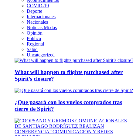
Acontecimientos
COVID-19
Deporte
Internacionales
Nacionales
Noticias Mixtas
Opinión
Política
Regional
Salud
Uncategorized
What will happen to flights purchased after
Spirit’s closure?
¿Que pasará con los vuelos comprados tras
cierre de Spirit?