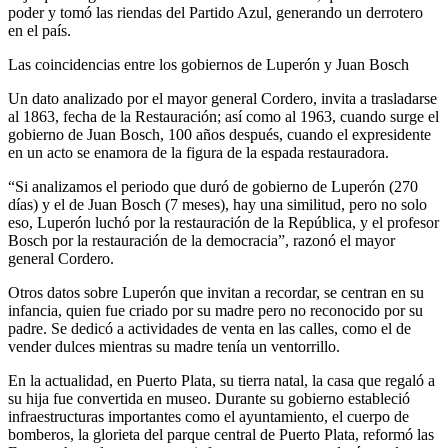
pod
er y tomó
las riendas del Partido Azul, generando un derrotero
en el país.
Las coincidencias entre los gobiernos de Luperón y Juan Bosch
Un dato analizado por el mayor general Cordero, invita a trasladarse
al 1863,
fecha de
la Restauración;
así como al
1963,
cuando surge
el
gobierno de Juan Bosch, 100 añ
os después, cuando el expresidente
en un acto se e
namora de la figura de la espada restauradora.
“Si analizamos el periodo que duró de gobierno de Luperón (270
días) y el de Juan Bosch (7 meses), hay una similitud, pero no solo
eso, Luperón luchó por la restauración de la República, y el profesor
Bosch por la restauración de la democracia
”
,
razonó el mayor
general Cordero.
Otros datos sobre Luperón que invitan a recordar, se centran en su
infancia, quien fue criado por su madre pero no reconocido por su
padre. Se dedicó a actividades de venta en las calles, como el de
vender dulces mientras su madre tenía un ventorrillo.
En la actualidad, en Puerto Plata, su tierra natal, la casa que regaló a
su hija fue convertida en museo. Durante su gobierno estableció
infraestructuras importantes como el ayuntamiento, el cuerpo de
bomberos, la glorieta del parque central de Puerto Plata, reformó las