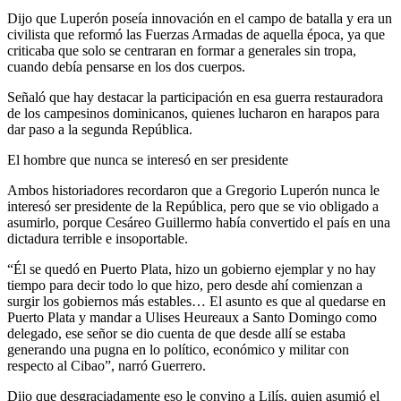
Dijo que Luperón poseía innovación en el campo de batalla y era un
civilista que reformó las Fuerzas Armadas de aquella época, ya
que
criticaba que solo se centraran en formar a generales sin tropa,
cuando debía pensarse en los dos cuerpos.
Señaló
que hay destacar la participación en esa guerra restauradora
de los campesinos dominicanos, quienes lucharon en harapos para
dar paso a la segunda República.
E
l hombre que nunca
se
interesó
en
ser presidente
Ambos
historiadores
recordaron que a Gregorio Luperón nunca le
interesó ser presidente de la República, pero que se vi
o obligado a
asumirlo, porque Cesá
reo Guillermo había convertido el país en una
dictadura terrible e insoportable.
“Él se quedó en Puerto Plata, hizo un gobierno ejemplar
y
no hay
tiempo para decir todo lo que hizo
, pero desde a
hí comienzan a
surgir los gobiernos más estables… El asunto es que al quedarse en
Puerto Plata y mandar a Ulises He
u
r
ea
ux a Santo Domingo como
delegado, ese señor se dio cuenta de que desde allí se estaba
generando una pugna en lo político, económico y militar con
respecto al Cibao
”, narró Guerrero.
Dijo que desgraciadamente eso le convino a Lilís, quien asum
ió
el