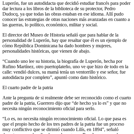
Luperón, fue un autodidacta que decidió estudiar francés para poder
dar lectura a
los libros de la biblioteca de su protector, Pedro
Dudocq, ya que todas las obras estaban en ese idioma. Allí pudo
conocer las estrategias de otras naciones más avanzadas en cuanto a
las guerras, lo político
, económico, militar
y social.
El director del Museo de Historia señaló que para hablar de la
personalidad de Luperón, hay que resaltar que él es un ejemplo de
cómo República Dominicana ha dado hombres y mujeres,
personalidades históricas, que vienen de abajo.
“Cuando uno lee su historia, la biografía de Luperón, hecha por
Rufino Martínez, otro puertoplateño, uno ve que hizo de todo en la
calle: vendió dulces, su mamá tenía un ventorrillo y ese señor, fue
autodidacta por completo”, apuntó como dato histórico.
El cuarto padre de la patria
Ante la pregunta de si realmente debe
ser reconocido como el cuarto
padre de la patria, Guerrero dijo que “de hecho ya lo es” y que no
necesita nin
gún reconocimiento oficial para
serlo.
“
Lo es, no necesita ningún reconocimiento oficial
. L
o que pasa es
que el propio hecho de los tres padres de la patria fue un proceso
muy conflictivo
que
se dirimió cuando Lilís
,
en 1894
”, señaló