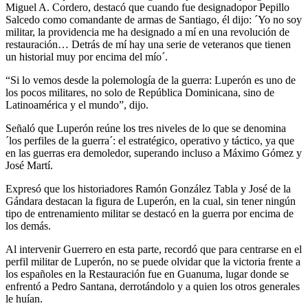
Miguel A. Cordero, destacó que cuando fue designado
por Pepillo
Salcedo
como comandante de armas de Santiago,
él dijo: ´Yo no soy
militar, la providencia me ha designado a mí en una revolución de
restauración… Detrás de mí hay una serie de veteranos que tienen
un historial muy por encima del mío´.
“
S
i lo vemos desde la polemología de la guerra:
Luperón
es uno de
los pocos militares, no solo de República Dominicana, sino de
Latinoamérica y el mundo”, dijo.
Señaló que Luperón reúne
l
o
s tres niveles de lo
que se denomina
´los perfiles de la guerra´: el estratégico,
operativo y táctico, ya que
en las guerras era demoledor, superando incluso a Máximo Gómez y
José Martí.
Expresó que los historiadores Ramón González Tabla y José de la
Gándara destacan la figura de Luperón, en la cual, sin tener ningún
tipo de entrenamiento militar
se destacó en la guerra por encima de
los demás.
Al intervenir Guerrero en esta parte, recordó que para centrarse en el
perfil militar de Luperón, no se puede olvidar que la victoria frente a
los españoles en la Restauración fue en Guanuma, lugar donde se
enfrentó a Pedro Santana, derrotándolo y a quien los otros generales
le huían.