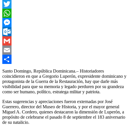
Facebook
Twitter
WhatsApp
Messenger
Outlook.com
Gmail
Email
Compartir
Santo Domingo, República Dominicana.
–
Historiadores
coincid
i
e
ro
n en que
a
Gregorio Luperón,
expresidente dominicano y
protagonista de la Guerra de la Restauración, hay que darle más
visibilidad para que su memoria y legado perduren por su grandeza
como ser humano, político,
estratega
militar
y
patriota
.
Estas sugerencias y apreciaciones fueron externadas por
José
Guerrero, director del Museo de Historia, y
por
el mayor general
Miguel A. Cordero,
quienes
destacaron
la dimensión de Luperón, a
propósito de celebrarse el pasado 8 de septiembre el 183 aniversario
de su natalicio.