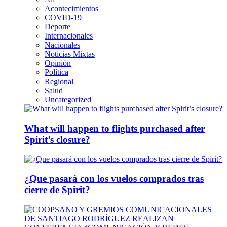
Acontecimientos
COVID-19
Deporte
Internacionales
Nacionales
Noticias Mixtas
Opinión
Política
Regional
Salud
Uncategorized
What will happen to flights purchased after
Spirit’s closure?
¿Que pasará con los vuelos comprados tras
cierre de Spirit?