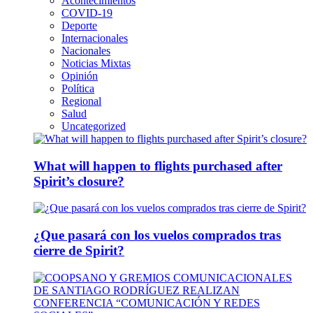
Acontecimientos
COVID-19
Deporte
Internacionales
Nacionales
Noticias Mixtas
Opinión
Política
Regional
Salud
Uncategorized
What will happen to flights purchased after
Spirit’s closure?
¿Que pasará con los vuelos comprados tras
cierre de Spirit?