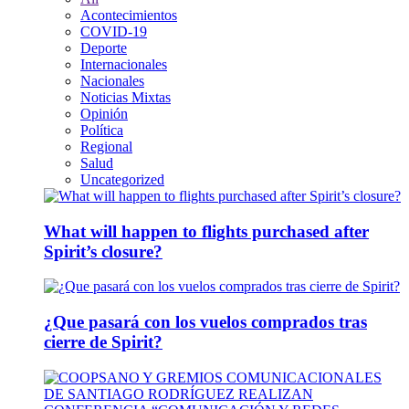
Acontecimientos
COVID-19
Deporte
Internacionales
Nacionales
Noticias Mixtas
Opinión
Política
Regional
Salud
Uncategorized
What will happen to flights purchased after
Spirit’s closure?
¿Que pasará con los vuelos comprados tras
cierre de Spirit?