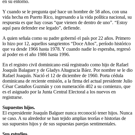
en su entorno.
Y cuando se le pregunta qué hace un hombre de 58 años, con una
vida hecha en Puerto Rico, ingresando a la vida política nacional, su
respuesta es que hay cosas “que vienen de dentro de uno”. “Estoy
aquí para defender ese legado”, defiende.
A quien señala como su padre gobernó el país por 22 años. Primero
lo hizo por 12, aquellos sangrientos “Doce Años”, período histórico
que va desde 1966 hasta 1978. Y cuando nadie lo esperaba, regresó
al poder en el año 1986 hasta 1996.
En el registro civil dominicano está registrado como hijo de Rafael
Joaquín Balaguer y de Gladys Altagracia Báez. Por nombre se le dio
Rafael Joaquín. Nació el 12 de diciembre de 1960. Porta cédula
dominicana de reciente emisión, a la firma del actual presidente Julio
César Castaños Guzmán y con numeración 402 a su comienzo, que
es el asignado por la Junta Central Electoral a los nuevos en
registrarse.
Supuestos hijos.
El expresidente Joaquín Balguer nunca reconoció tener hijos. Nunca
se caso. A su alrededor se han tejido amplias teorías e historias de
sus supuestos hijos y de sus supuestas parejas sentimentales.
Sus estudios.